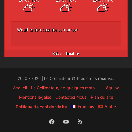
26
/ 16
26
/ 16
26
/ 18
°C
°C
°C
°C
°C
°C
Weather forecast for tomorrow
Rabat,
climate ▸
2020 - 2026 | Le Collimateur © Tous droits réservés
Accueil
Le Collimateur, en quelques mots …
L’équipe
Mentions légales
Contactez Nous
Plan du site
Français
Arabe
Politique de confidentialité
Facebook
YouTube
RSS