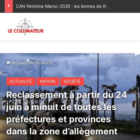
CAN féminine Maroc-2026 : les lionnes de l’Atlas réussissent leur entrée en lice [Vidéo]
Accueil
/
ACTUALITÉ
ACTUALITÉ
NATION
SOCIÉTÉ
Reclassement à partir du 24
juin à minuit de toutes les
préfectures et provinces
dans la zone d’allègement