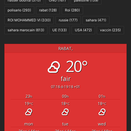
nasser bourita
(370)
ONU
(167)
palestine
(139)
polisario
(293)
rabat
(128)
Roi
(280)
ROI MOHAMMED VI
(330)
russie
(177)
sahara
(471)
sahara marocain
(613)
UE
(133)
USA
(472)
vaccin
(235)
RABAT,
20°
fair
07:18
19:18 +01
23
00
01
h
h
h
19
18
18
°C
°C
°C
mon
tue
wed