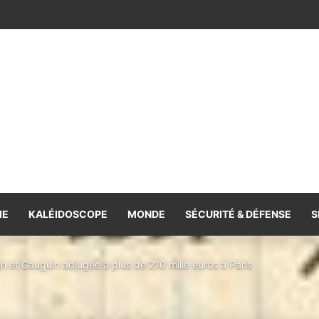
e la coopération, volonté commune de la renforcer et de la diversifie
IE
KALÉIDOSCOPE
MONDE
SÉCURITÉ & DÉFENSE
S
h et Gauguin adjugée à plus de 210 mille euros à Paris