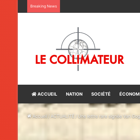
Maroc-Bénin : satisfaction du bilan d
Breaking News
ACCUEIL
NATION
SOCIÉTÉ
ÉCONOM
Accueil
/
ACTUALITÉ
/
Une lettre rare signée Van Gog