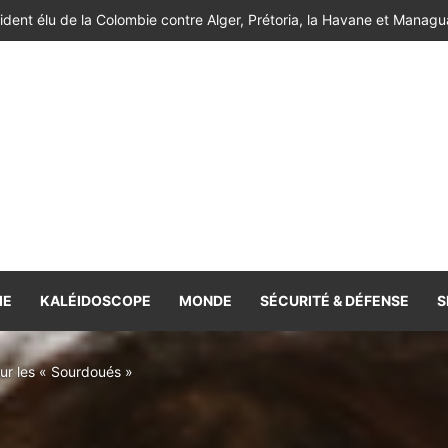
de l’Atlas réussissent leur entrée en lice [Vidéo]
IE
KALÉIDOSCOPE
MONDE
SÉCURITÉ & DÉFENSE
S
r les « Sourdoués »