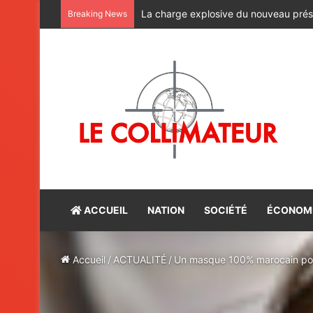
CAN féminine Maroc-2026 : les lionnes 
Breaking News
ACCUEIL
NATION
SOCIÉTÉ
ÉCONOM
Accueil
/
ACTUALITÉ
/
Un masque 100% marocain pou