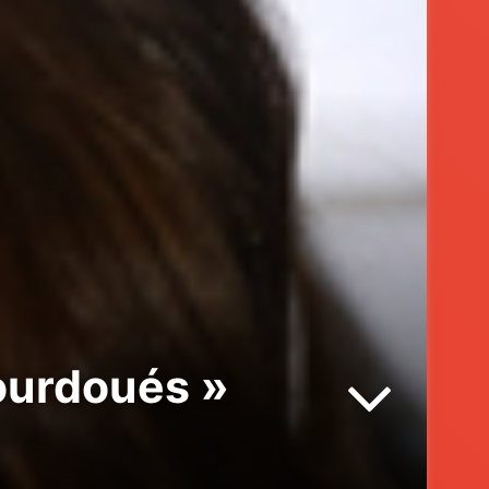
ourdoués »