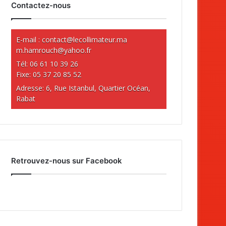
Contactez-nous
E-mail :
contact@lecollimateur.ma
m.hamrouch@yahoo.fr
Tél: 06 61 10 39 26
Fixe: 05 37 20 85 52
Adresse: 6, Rue Istanbul, Quartier Océan,
Rabat
Retrouvez-nous sur Facebook