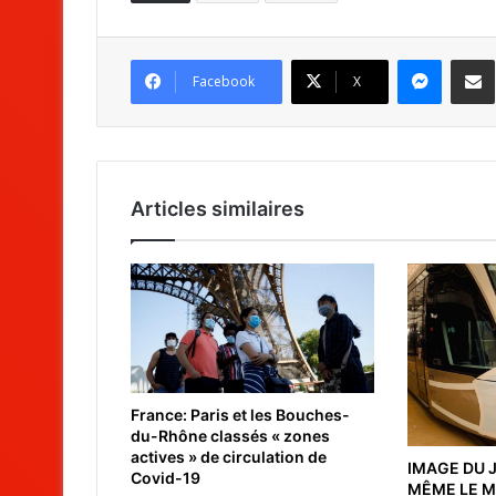
Messenger
Partag
Facebook
X
Articles similaires
France: Paris et les Bouches-
du-Rhône classés « zones
actives » de circulation de
IMAGE DU 
Covid-19
MÊME LE M