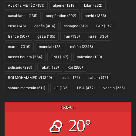
ALERTE MÉTÉO
(151)
algérie
(1219)
bilan
(232)
casablanca
(135)
coopération
(202)
covid
(1356)
crise
(146)
décès
(404)
espagne
(519)
FAR
(132)
france
(507)
gaza
(165)
Iran
(135)
israel
(330)
maroc
(7316)
mondial
(128)
météo
(2248)
nasser bourita
(364)
ONU
(167)
palestine
(139)
polisario
(293)
rabat
(128)
Roi
(280)
ROI MOHAMMED VI
(329)
russie
(177)
sahara
(471)
sahara marocain
(611)
UE
(133)
USA
(472)
vaccin
(235)
RABAT,
20°