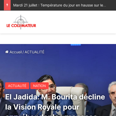
Dans un message à SM le Roi, le Président roumain appuie le Plan d’autonomie sous souveraineté marocaine
Accueil
/
ACTUALITÉ
ACTUALITÉ
NATION
El Jadida: M. Bourita décline
la Vision Royale pour