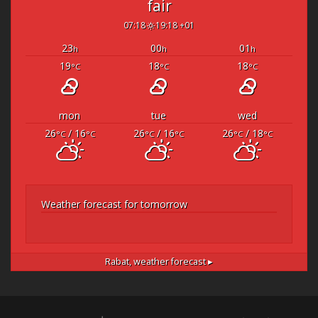
fair
07:18
19:18 +01
23
00
01
h
h
h
19
18
18
°C
°C
°C
mon
tue
wed
26
/ 16
26
/ 16
26
/ 18
°C
°C
°C
°C
°C
°C
Weather forecast for tomorrow
Rabat,
weather forecast ▸