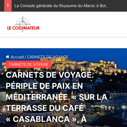
La Consule générale du Royaume du Maroc à Bologne a rendu visite à la famille du regretté Abderrahim Fakir, décédé à la suite d’une violente interpellation policière
Accueil
/
CARNETS DE VOYAGE
CARNETS DE VOYAGE
CARNETS DE VOYAGE.
PÉRIPLE DE PAIX EN
MÉDITERRANÉE. « SUR LA
TERRASSE DU CAFÉ
« CASABLANCA », À