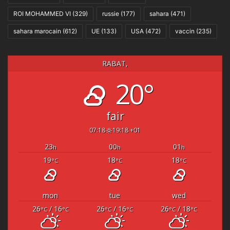
ROI MOHAMMED VI
(329)
russie
(177)
sahara
(471)
sahara marocain
(612)
UE
(133)
USA
(472)
vaccin
(235)
RABAT,
20°
fair
07:18
19:18 +01
23
00
01
h
h
h
19
18
18
°C
°C
°C
mon
tue
wed
26
/ 16
26
/ 16
26
/ 18
°C
°C
°C
°C
°C
°C