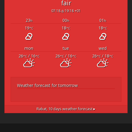
fair
07:18
19:18 +01
23
00
01
h
h
h
19
18
18
°C
°C
°C
mon
tue
wed
26
/ 16
26
/ 16
26
/ 18
°C
°C
°C
°C
°C
°C
Weather forecast for tomorrow
Rabat,
10 days weather forecast ▸