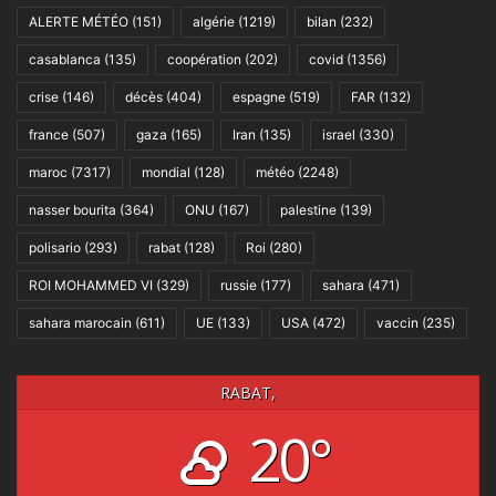
ALERTE MÉTÉO
(151)
algérie
(1219)
bilan
(232)
casablanca
(135)
coopération
(202)
covid
(1356)
crise
(146)
décès
(404)
espagne
(519)
FAR
(132)
france
(507)
gaza
(165)
Iran
(135)
israel
(330)
maroc
(7317)
mondial
(128)
météo
(2248)
nasser bourita
(364)
ONU
(167)
palestine
(139)
polisario
(293)
rabat
(128)
Roi
(280)
ROI MOHAMMED VI
(329)
russie
(177)
sahara
(471)
sahara marocain
(611)
UE
(133)
USA
(472)
vaccin
(235)
RABAT,
20°