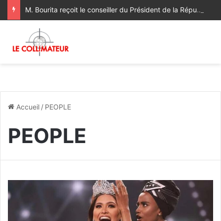
M. Bourita reçoit le conseiller du Président de la République de Roumanie, porteur d’un message adressé à SM le Roi
Accueil
/
PEOPLE
PEOPLE