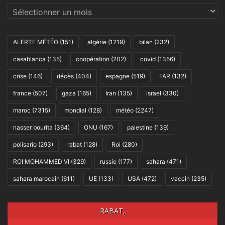
Archives
ALERTE MÉTÉO
(151)
algérie
(1219)
bilan
(232)
casablanca
(135)
coopération
(202)
covid
(1356)
crise
(146)
décès
(404)
espagne
(519)
FAR
(132)
france
(507)
gaza
(165)
Iran
(135)
israel
(330)
maroc
(7315)
mondial
(128)
météo
(2247)
nasser bourita
(364)
ONU
(167)
palestine
(139)
polisario
(293)
rabat
(128)
Roi
(280)
ROI MOHAMMED VI
(329)
russie
(177)
sahara
(471)
sahara marocain
(611)
UE
(133)
USA
(472)
vaccin
(235)
RABAT,