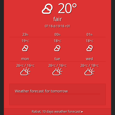
20°
fair
07:18
19:18 +01
23
00
01
h
h
h
19
18
18
°C
°C
°C
mon
tue
wed
26
/ 16
26
/ 16
26
/ 18
°C
°C
°C
°C
°C
°C
Weather forecast for tomorrow
Rabat,
10 days weather forecast ▸