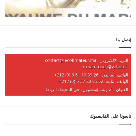
إتصل بنا
البريد الإلكتروني :
contact@lecollimateur.ma
m.hamrouch@yahoo.fr
الهاتف المحمول:
+212 (0) 6 61 10 39 26
الهاتف الثابت:
+212 (0) 5 37 20 85 52
العنوان : 6، زنقة إسطنبول، حي المحيط، الرباط
تابعونا على الفايسبوك