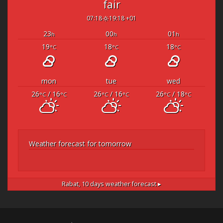
fair
07:18
19:18 +01
23
00
01
h
h
h
19
18
18
°C
°C
°C
mon
tue
wed
26
/ 16
26
/ 16
26
/ 18
°C
°C
°C
°C
°C
°C
Weather forecast for tomorrow
Rabat,
10 days weather forecast ▸