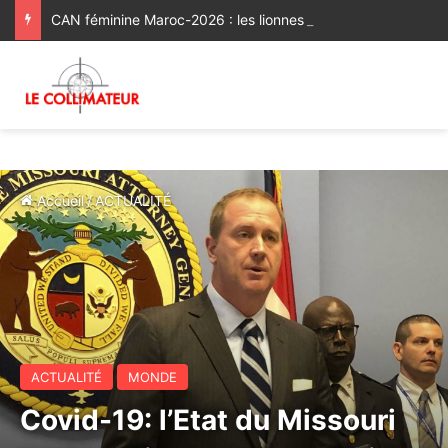
CAN féminine Maroc-2026 : les lionnes de l’Atlas réussissent leur entrée en lice [Vidéo]
Accueil
/
ACTUALITÉ
ACTUALITÉ
MONDE
Covid-19: l’Etat du Missouri