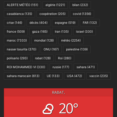
ALERTE MÉTÉO
(151)
algérie
(1221)
bilan
(232)
casablanca
(135)
coopération
(205)
covid
(1356)
crise
(146)
décès
(404)
espagne
(519)
FAR
(132)
france
(509)
gaza
(165)
Iran
(135)
israel
(330)
maroc
(7333)
mondial
(128)
météo
(2254)
nasser bourita
(370)
ONU
(167)
palestine
(139)
polisario
(293)
rabat
(128)
Roi
(280)
ROI MOHAMMED VI
(330)
russie
(177)
sahara
(471)
sahara marocain
(613)
UE
(133)
USA
(472)
vaccin
(235)
RABAT,
20°