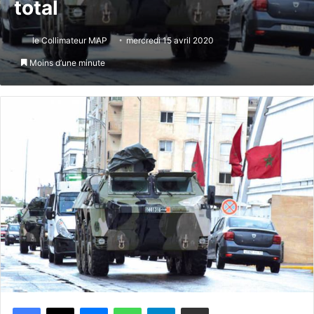
total
le Collimateur MAP
mercredi 15 avril 2020
Moins d’une minute
Messenger
WhatsApp
Telegram
Partager par email