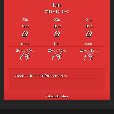
fair
07:18
19:18 +01
23
00
01
h
h
h
19
18
18
°C
°C
°C
mon
tue
wed
26
/ 16
26
/ 16
26
/ 18
°C
°C
°C
°C
°C
°C
Weather forecast for tomorrow
Rabat,
climate ▸