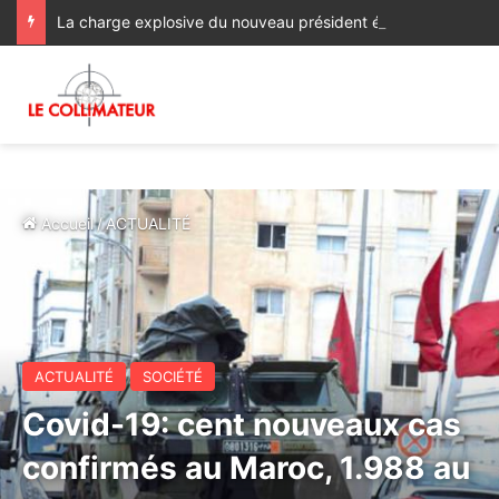
La charge explosive du nouveau président élu de la Colombie contre Alger, Prétoria, la Havane et Managua
Accueil
/
ACTUALITÉ
ACTUALITÉ
SOCIÉTÉ
Covid-19: cent nouveaux cas
confirmés au Maroc, 1.988 au