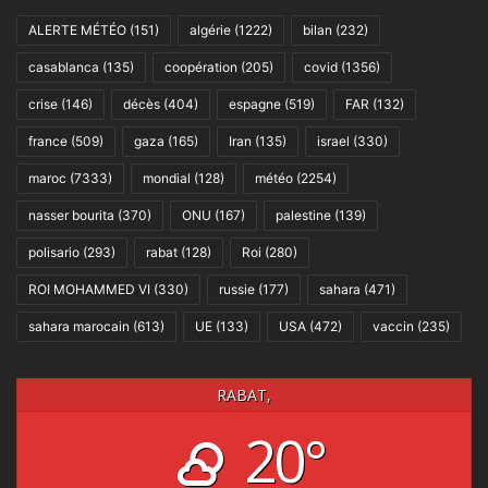
ALERTE MÉTÉO
(151)
algérie
(1222)
bilan
(232)
casablanca
(135)
coopération
(205)
covid
(1356)
crise
(146)
décès
(404)
espagne
(519)
FAR
(132)
france
(509)
gaza
(165)
Iran
(135)
israel
(330)
maroc
(7333)
mondial
(128)
météo
(2254)
nasser bourita
(370)
ONU
(167)
palestine
(139)
polisario
(293)
rabat
(128)
Roi
(280)
ROI MOHAMMED VI
(330)
russie
(177)
sahara
(471)
sahara marocain
(613)
UE
(133)
USA
(472)
vaccin
(235)
RABAT,
20°