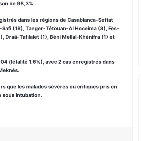
ison de 98,3%.
gistrés dans les régions de Casablanca-Settat
h-Safi (18), Tanger-Tétouan-Al Hoceima (8), Fès-
, Draâ-Tafilalet (1), Béni Mellal-Khénifra (1) et
04 (létalité 1.6%), avec 2 cas enregistrés dans
-Meknès.
ors que les malades sévères ou critiques pris en
é sous intubation.
er par email