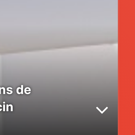
ons de
cin