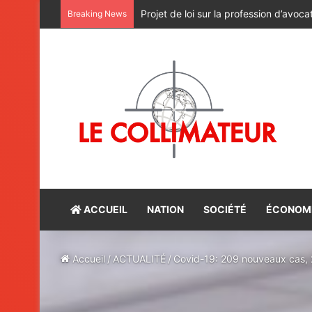
Le bûcher et le palimpseste
Breaking News
ACCUEIL
NATION
SOCIÉTÉ
ÉCONOM
Accueil
/
ACTUALITÉ
/
Covid-19: 209 nouveaux cas, 2