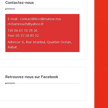
Contactez-nous
E-mail :
contact@lecollimateur.ma
m.hamrouch@yahoo.fr
Tél: 06 61 10 39 26
Fixe: 05 37 20 85 52
Adresse: 6, Rue Istanbul, Quartier Océan,
Rabat
Retrouvez-nous sur Facebook