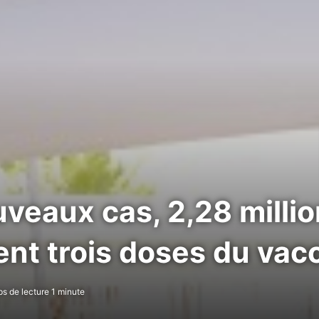
veaux cas, 2,28 milli
nt trois doses du vac
 de lecture 1 minute