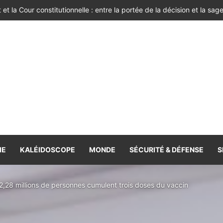
IE
KALÉIDOSCOPE
MONDE
SÉCURITÉ & DÉFENSE
S
,28 millions de personnes cumulent trois doses du vaccin