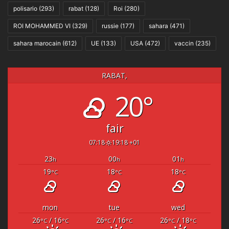
polisario
(293)
rabat
(128)
Roi
(280)
ROI MOHAMMED VI
(329)
russie
(177)
sahara
(471)
sahara marocain
(612)
UE
(133)
USA
(472)
vaccin
(235)
RABAT,
20°
fair
07:18
19:18 +01
23
00
01
h
h
h
19
18
18
°C
°C
°C
mon
tue
wed
26
/ 16
26
/ 16
26
/ 18
°C
°C
°C
°C
°C
°C