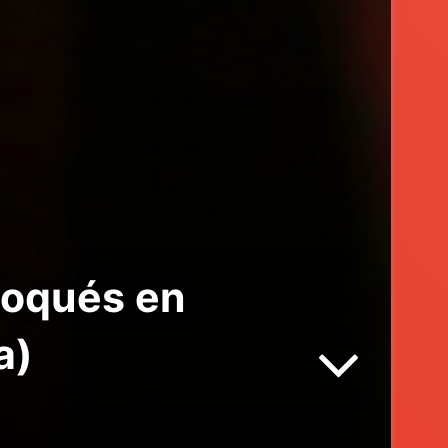
loqués en
a)