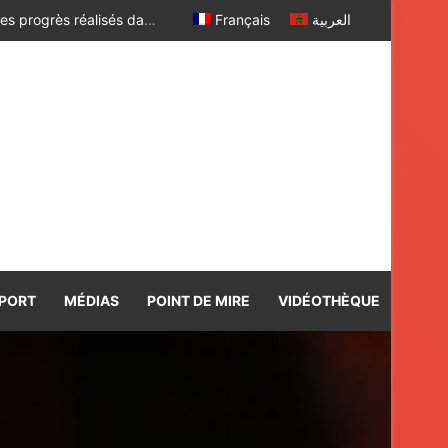
Le Président ghanéen transmet à Sa Majesté le Roi ses salutations fraternelles et exprime sa satisfaction des progrès réalisés dans le cadre de la coopération bilatérale avec le Maroc
Français
العربية
PORT
MÉDIAS
POINT DE MIRE
VIDÉOTHÈQUE