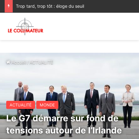
Trop tard, trop tôt : éloge du seuil
Accueil
/
ACTUALITÉ
ACTUALITÉ
MONDE
Le G7 démarre sur fond de
tensions autour de l’Irlande