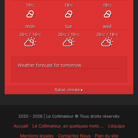
19
18
18
°C
°C
°C
mon
tue
wed
26
/ 16
26
/ 16
26
/ 18
°C
°C
°C
°C
°C
°C
Weather forecast for tomorrow
Rabat,
climate ▸
2020 - 2026 | Le Collimateur © Tous droits réservés
Accueil
Le Collimateur, en quelques mots …
L’équipe
Mentions légales
Contactez Nous
Plan du site