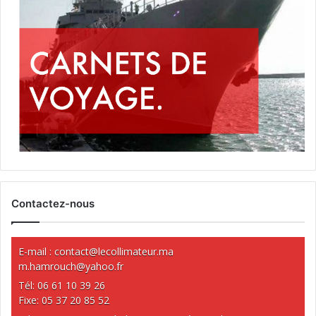
Contactez-nous
E-mail :
contact@lecollimateur.ma
m.hamrouch@yahoo.fr
Tél: 06 61 10 39 26
Fixe: 05 37 20 85 52