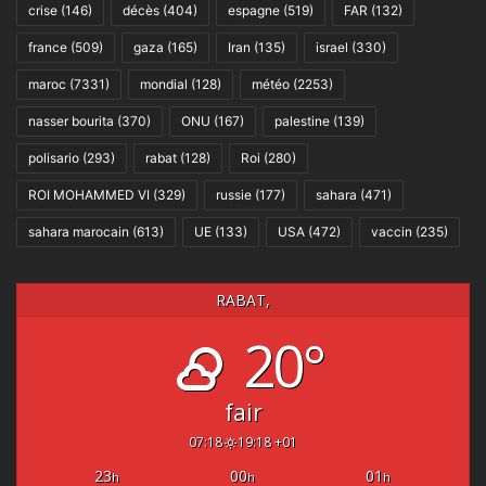
crise
(146)
décès
(404)
espagne
(519)
FAR
(132)
france
(509)
gaza
(165)
Iran
(135)
israel
(330)
maroc
(7331)
mondial
(128)
météo
(2253)
nasser bourita
(370)
ONU
(167)
palestine
(139)
polisario
(293)
rabat
(128)
Roi
(280)
ROI MOHAMMED VI
(329)
russie
(177)
sahara
(471)
sahara marocain
(613)
UE
(133)
USA
(472)
vaccin
(235)
RABAT,
20°
fair
07:18
19:18 +01
23
00
01
h
h
h