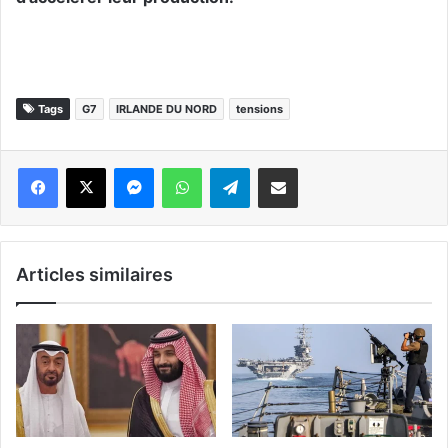
Tags
G7
IRLANDE DU NORD
tensions
Messenger
WhatsApp
Telegram
Partager par email
Articles similaires