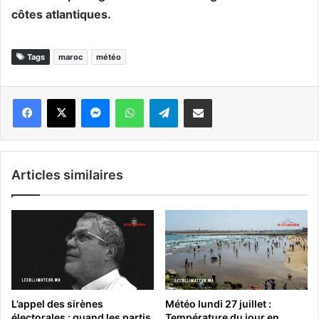
côtes atlantiques.
Tags
maroc
météo
Messenger
WhatsApp
Telegram
Partager par email
Articles similaires
L’appel des sirènes
Météo lundi 27 juillet :
électorales : quand les partis
Température du jour en