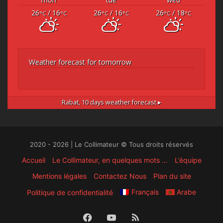
26
/ 16
26
/ 16
26
/ 18
°C
°C
°C
°C
°C
°C
Weather forecast for tomorrow
Rabat,
10 days weather forecast ▸
2020 - 2026 | Le Collimateur © Tous droits réservés
Accueil
Le Collimateur, en quelques mots …
L’équipe
Mentions légales
Contactez Nous
Plan du site
Français
Arabe
Politique de confidentialité
Facebook
YouTube
RSS