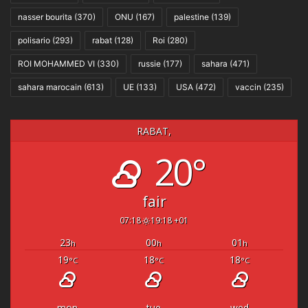
nasser bourita
(370)
ONU
(167)
palestine
(139)
polisario
(293)
rabat
(128)
Roi
(280)
ROI MOHAMMED VI
(330)
russie
(177)
sahara
(471)
sahara marocain
(613)
UE
(133)
USA
(472)
vaccin
(235)
RABAT,
20°
fair
07:18
19:18 +01
23
00
01
h
h
h
19
18
18
°C
°C
°C
mon
tue
wed