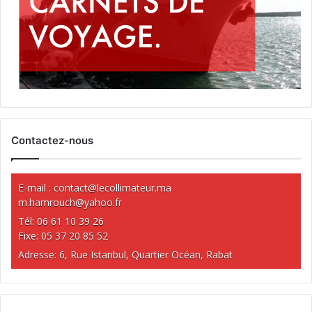
Contactez-nous
E-mail :
contact@lecollimateur.ma
m.hamrouch@yahoo.fr
Tél: 06 61 10 39 26
Fixe: 05 37 20 85 52
Adresse: 6, Rue Istanbul, Quartier Océan, Rabat