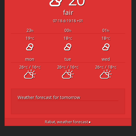
fair
07:18
19:18 +01
23
00
01
h
h
h
19
18
18
°C
°C
°C
mon
tue
wed
26
/ 16
26
/ 16
26
/ 18
°C
°C
°C
°C
°C
°C
Weather forecast for tomorrow
Rabat,
weather forecast ▸