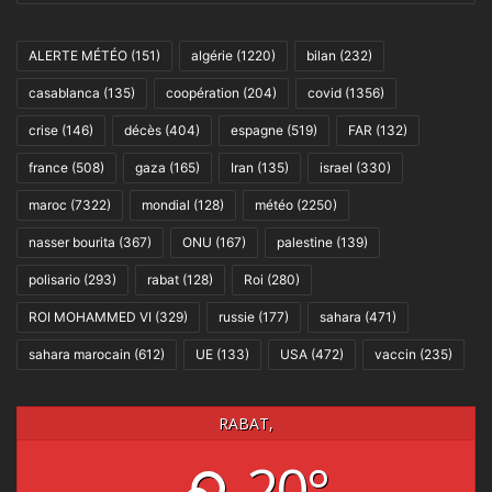
ALERTE MÉTÉO
(151)
algérie
(1220)
bilan
(232)
casablanca
(135)
coopération
(204)
covid
(1356)
crise
(146)
décès
(404)
espagne
(519)
FAR
(132)
france
(508)
gaza
(165)
Iran
(135)
israel
(330)
maroc
(7322)
mondial
(128)
météo
(2250)
nasser bourita
(367)
ONU
(167)
palestine
(139)
polisario
(293)
rabat
(128)
Roi
(280)
ROI MOHAMMED VI
(329)
russie
(177)
sahara
(471)
sahara marocain
(612)
UE
(133)
USA
(472)
vaccin
(235)
RABAT,
20°