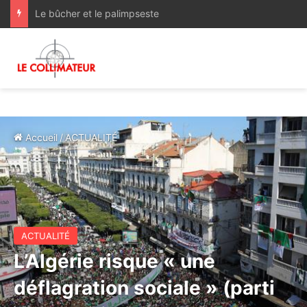
Forum d’Affaires Mali- Maroc : Rabat et Bamako ouvrent une nouvelle étape de leur partenariat économique
Accueil
/
ACTUALITÉ
ACTUALITÉ
L’Algérie risque « une
déflagration sociale » (parti