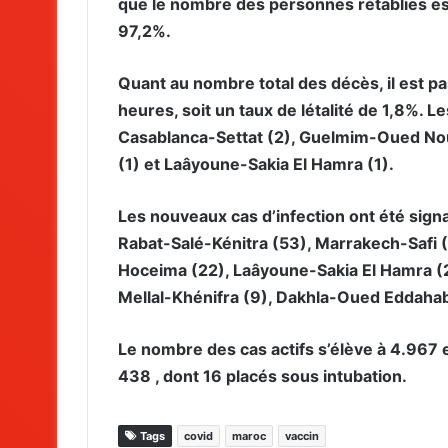
que le nombre des personnes rétablies es
97,2%.
Quant au nombre total des décès, il est 
heures, soit un taux de létalité de 1,8%. 
Casablanca-Settat (2), Guelmim-Oued Nou
(1) et Laâyoune-Sakia El Hamra (1).
Les nouveaux cas d’infection ont été sign
Rabat-Salé-Kénitra (53), Marrakech-Safi
Hoceima (22), Laâyoune-Sakia El Hamra (2
Mellal-Khénifra (9), Dakhla-Oued Eddahab 
Le nombre des cas actifs s’élève à 4.967 
438 , dont 16 placés sous intubation.
Tags
covid
maroc
vaccin