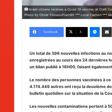
Israeli citizens receives a Covid-19 vaccine, at Clalit
Photo by Olivier Fitoussi/Flash90 *** Local Caption *** 
Messenger
Partag
Facebook
X
Un total de 596 nouvelles infections au n
enregistrées au cours des 24 dernières he
un bilan publié à 16H00, faisant égalemen
Le nombre des personnes vaccinées à ce j
4.174.449 autres ont reçu la deuxième dos
bulletin quotidien sur la situation de la Co
Les nouvelles contaminations portent à 50