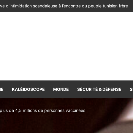
dent élu de la Colombie contre Alger, Prétoria, la Havane et Managu
IE
KALÉIDOSCOPE
MONDE
SÉCURITÉ & DÉFENSE
S
lus de 4,5 millions de personnes vaccinées