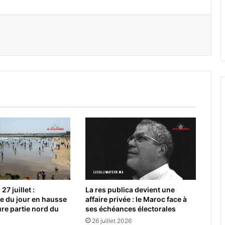
er par email
27 juillet :
La res publica devient une
e du jour en hausse
affaire privée : le Maroc face à
ure partie nord du
ses échéances électorales
26 juillet 2026