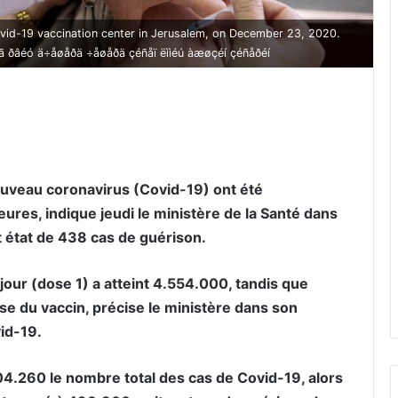
 Covid-19 vaccination center in Jerusalem, on December 23, 2020.
ðâã ðâéó ä÷åøåðä ÷åøåðä çéñåï ëììéú àæøçéí çéñåðéí
er par email
ouveau coronavirus (Covid-19) ont été
ures, indique jeudi le ministère de la Santé dans
t état de 438 cas de guérison.
our (dose 1) a atteint 4.554.000, tandis que
e du vaccin, précise le ministère dans son
vid-19.
4.260 le nombre total des cas de Covid-19, alors