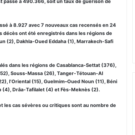
t passé à 490.366, soit un taux de guérison de
passé à 8.927 avec 7 nouveaux cas recensés en 24
Les décès ont été enregistrés dans les régions de
n (2), Dakhla-Oued Eddaha (1), Marrakech-Safi
alés dans les régions de Casablanca-Settat (376),
 (52), Souss-Massa (26), Tanger-Tétouan-Al
2), l’Oriental (15), Guelmim–Oued Noun (11), Béni
(4), Drâa-Tafilalet (4) et Fès-Meknès (2).
et les cas sévères ou critiques sont au nombre de