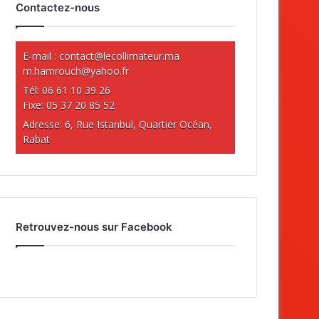
Contactez-nous
E-mail :
contact@lecollimateur.ma
m.hamrouch@yahoo.fr
Tél: 06 61 10 39 26
Fixe: 05 37 20 85 52
Adresse: 6, Rue Istanbul, Quartier Océan,
Rabat
Retrouvez-nous sur Facebook