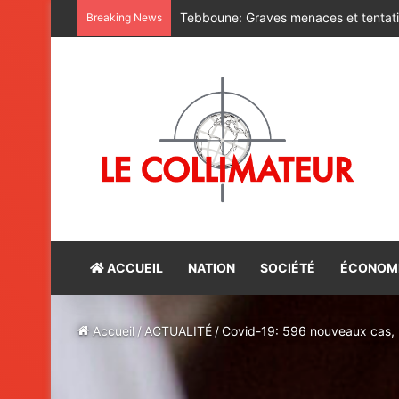
La charge explosive du nouveau prési
Breaking News
ACCUEIL
NATION
SOCIÉTÉ
ÉCONOM
Accueil
/
ACTUALITÉ
/
Covid-19: 596 nouveaux cas, p