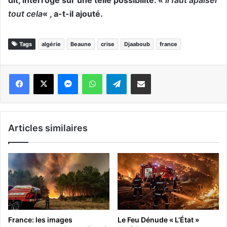
tout cela
« , a-t-il ajouté.
Tags
algérie
Beaune
crise
Djaaboub
france
Messenger
WhatsApp
Telegram
Partager par email
Articles similaires
France: les images
Le Feu Dénude « L’État »