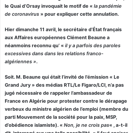
le Quai d’Orsay invoquait le motif de «
la pandémie
de coronavirus
» pour expliquer cette annulation.
Hier dimanche 11 avril, le secrétaire d’État français
aux Affaires européennes Clément Beaune a
néanmoins reconnu qu’ «
il y a parfois des paroles
excessives dans dans les relations franco-
algériennes »
.
Soit. M. Beaune qui était l’invité de
l’émission « Le
Grand Jury » des médias RTL/Le Figaro/LCI,
n’a pas
jugé nécessaire de rappeler l’ambassadeur de
France en Algérie pour protester contre le dérapage
verbeux du ministre algérien de l’emploi (membre du
parti Mouvement de la société pour la paix, MSP,
d’obédience islamiste). «
Non, je ne crois pas
« , a-t-il
dit, interrogé sur une telle possibilité. «
Il faut apaiser