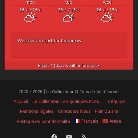
mon
tue
wed
26
/ 16
26
/ 16
26
/ 18
°C
°C
°C
°C
°C
°C
Weather forecast for tomorrow
Rabat,
10 days weather forecast ▸
2020 - 2026 | Le Collimateur © Tous droits réservés
Accueil
Le Collimateur, en quelques mots …
L’équipe
Mentions légales
Contactez Nous
Plan du site
Français
Arabe
Politique de confidentialité
Facebook
YouTube
RSS