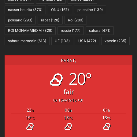
nasser bourita
(370)
ONU
(167)
palestine
(139)
polisario
(293)
rabat
(128)
Roi
(280)
ROI MOHAMMED VI
(329)
russie
(177)
sahara
(471)
sahara marocain
(613)
UE
(133)
USA
(472)
vaccin
(235)
RABAT,
20°
fair
07:18
19:18 +01
23
00
01
h
h
h
19
18
18
°C
°C
°C