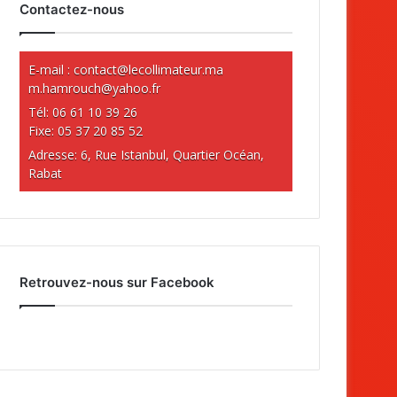
Contactez-nous
E-mail :
contact@lecollimateur.ma
m.hamrouch@yahoo.fr
Tél: 06 61 10 39 26
Fixe: 05 37 20 85 52
Adresse: 6, Rue Istanbul, Quartier Océan,
Rabat
Retrouvez-nous sur Facebook