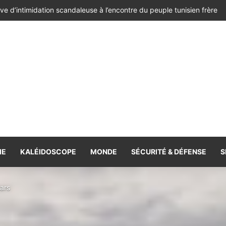
dent élu de la Colombie contre Alger, Prétoria, la Havane et Managu
IE
KALÉIDOSCOPE
MONDE
SÉCURITÉ & DÉFENSE
S
ars