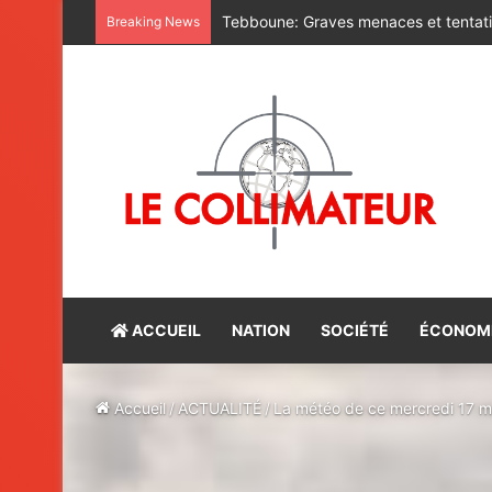
La charge explosive du nouveau prési
Breaking News
ACCUEIL
NATION
SOCIÉTÉ
ÉCONOM
Accueil
/
ACTUALITÉ
/
La météo de ce mercredi 17 m