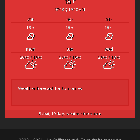
fair
07:18
19:18 +01
23
00
01
h
h
h
19
18
18
°C
°C
°C
mon
tue
wed
26
/ 16
26
/ 16
26
/ 18
°C
°C
°C
°C
°C
°C
Weather forecast for tomorrow
Rabat,
10 days weather forecast ▸
2020 - 2026 | Le Collimateur © Tous droits réservés