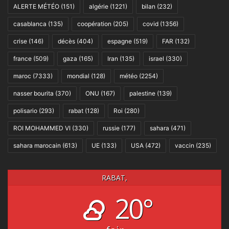
ALERTE MÉTÉO
(151)
algérie
(1221)
bilan
(232)
casablanca
(135)
coopération
(205)
covid
(1356)
crise
(146)
décès
(404)
espagne
(519)
FAR
(132)
france
(509)
gaza
(165)
Iran
(135)
israel
(330)
maroc
(7333)
mondial
(128)
météo
(2254)
nasser bourita
(370)
ONU
(167)
palestine
(139)
polisario
(293)
rabat
(128)
Roi
(280)
ROI MOHAMMED VI
(330)
russie
(177)
sahara
(471)
sahara marocain
(613)
UE
(133)
USA
(472)
vaccin
(235)
RABAT,
20°