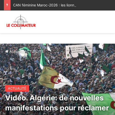
CAN féminine Maroc-2026 : les lionnes de l’Atlas réussissent leur entrée en lice [Vidéo]
Accueil
/
ACTUALITÉ
ACTUALITÉ
Vidéo. Algérie: de nouvelles
manifestations pour réclamer