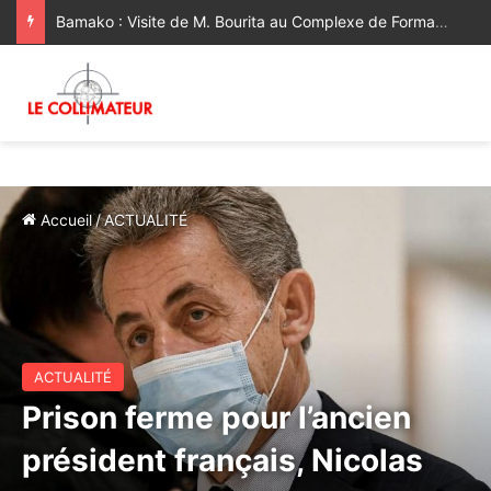
Bamako : Visite de M. Bourita au Complexe de Formation Professionnelle Mohammed VI [Vidéo]
Accueil
/
ACTUALITÉ
ACTUALITÉ
Prison ferme pour l’ancien
président français, Nicolas