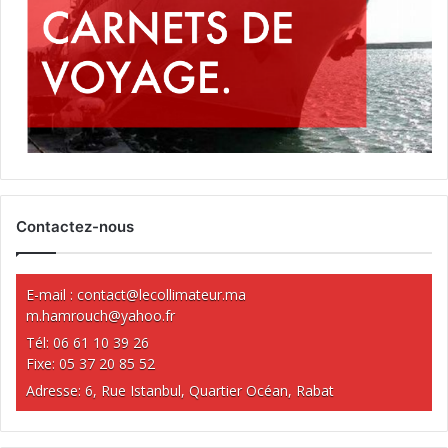
Contactez-nous
E-mail :
contact@lecollimateur.ma
m.hamrouch@yahoo.fr
Tél: 06 61 10 39 26
Fixe: 05 37 20 85 52
Adresse: 6, Rue Istanbul, Quartier Océan, Rabat