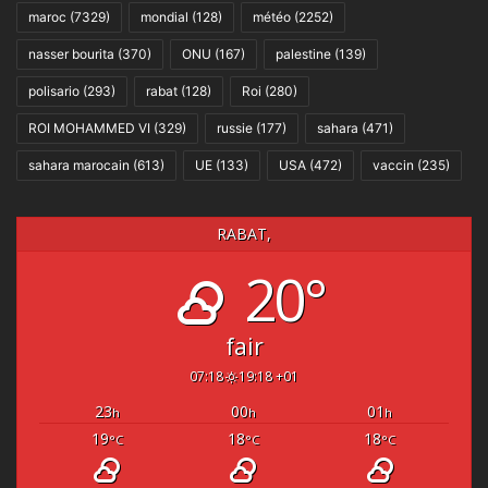
maroc
(7329)
mondial
(128)
météo
(2252)
nasser bourita
(370)
ONU
(167)
palestine
(139)
polisario
(293)
rabat
(128)
Roi
(280)
ROI MOHAMMED VI
(329)
russie
(177)
sahara
(471)
sahara marocain
(613)
UE
(133)
USA
(472)
vaccin
(235)
RABAT,
20°
fair
07:18
19:18 +01
23
00
01
h
h
h
19
18
18
°C
°C
°C