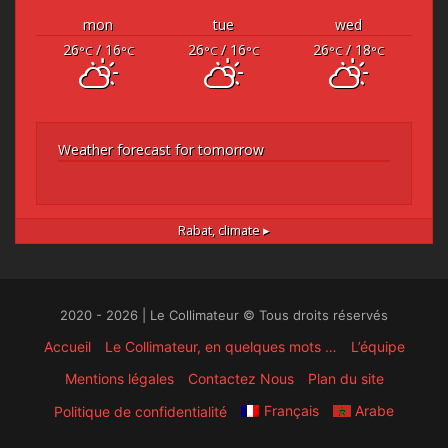
mon
tue
wed
26
/ 16
26
/ 16
26
/ 18
°C
°C
°C
°C
°C
°C
Weather forecast for tomorrow
Rabat,
climate ▸
2020 - 2026 | Le Collimateur © Tous droits réservés
Accueil
Le Collimateur, en quelques mots …
L’équipe
Mentions légales
Contactez Nous
Plan du site
Français
Arabe
Politique de confidentialité