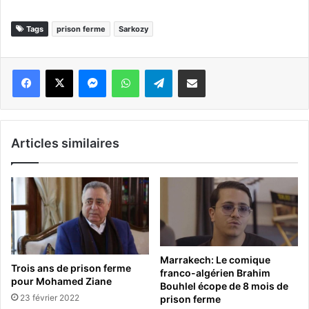
Tags
prison ferme
Sarkozy
Messenger
WhatsApp
Telegram
Partager par email
Articles similaires
Marrakech: Le comique
Trois ans de prison ferme
franco-algérien Brahim
pour Mohamed Ziane
Bouhlel écope de 8 mois de
23 février 2022
prison ferme