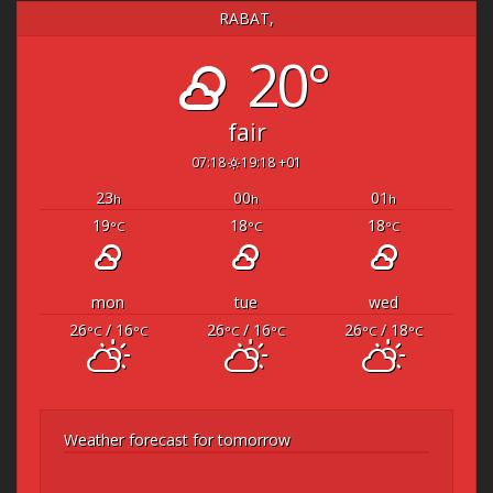
RABAT,
20°
fair
07:18
19:18 +01
23
00
01
h
h
h
19
18
18
°C
°C
°C
mon
tue
wed
26
/ 16
26
/ 16
26
/ 18
°C
°C
°C
°C
°C
°C
Weather forecast for tomorrow