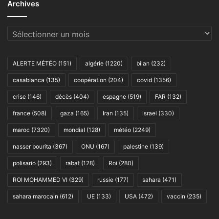
Archives
Archives
ALERTE MÉTÉO
(151)
algérie
(1220)
bilan
(232)
casablanca
(135)
coopération
(204)
covid
(1356)
crise
(146)
décès
(404)
espagne
(519)
FAR
(132)
france
(508)
gaza
(165)
Iran
(135)
israel
(330)
maroc
(7320)
mondial
(128)
météo
(2249)
nasser bourita
(367)
ONU
(167)
palestine
(139)
polisario
(293)
rabat
(128)
Roi
(280)
ROI MOHAMMED VI
(329)
russie
(177)
sahara
(471)
sahara marocain
(612)
UE
(133)
USA
(472)
vaccin
(235)