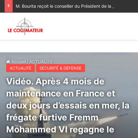
M. Bourita reçoit le conseiller du Président de la République de Roumanie, porteur d’un message adressé à SM le Roi
Accueil
/
ACTUALITÉ
ACTUALITÉ
SÉCURITÉ & DÉFENSE
Vidéo. Après 4 mois de
maintenance en France et
deux jours d’essais en mer, la
frégate furtive Fremm
Mohammed VI regagne le