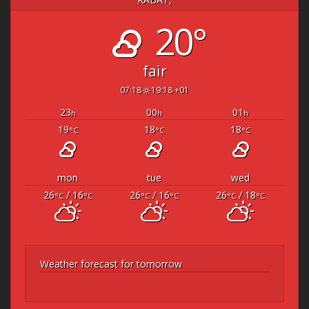
20°
fair
07:18
19:18 +01
23
00
01
h
h
h
19
18
18
°C
°C
°C
mon
tue
wed
26
/ 16
26
/ 16
26
/ 18
°C
°C
°C
°C
°C
°C
Weather forecast for tomorrow