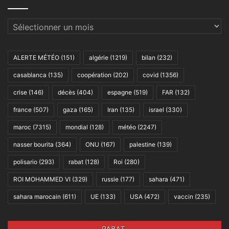
Archives
ALERTE MÉTÉO
(151)
algérie
(1219)
bilan
(232)
casablanca
(135)
coopération
(202)
covid
(1356)
crise
(146)
décès
(404)
espagne
(519)
FAR
(132)
france
(507)
gaza
(165)
Iran
(135)
israel
(330)
maroc
(7315)
mondial
(128)
météo
(2247)
nasser bourita
(364)
ONU
(167)
palestine
(139)
polisario
(293)
rabat
(128)
Roi
(280)
ROI MOHAMMED VI
(329)
russie
(177)
sahara
(471)
sahara marocain
(611)
UE
(133)
USA
(472)
vaccin
(235)
RABAT,