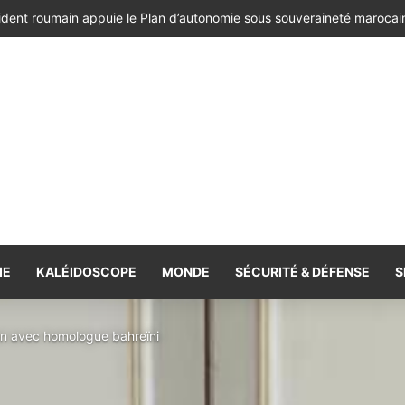
ésident de la République de Roumanie, porteur d’un message adressé à
IE
KALÉIDOSCOPE
MONDE
SÉCURITÉ & DÉFENSE
S
an avec homologue bahreïni