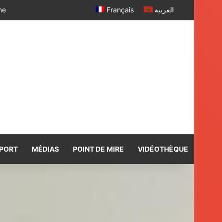
 SM le Roi
Français
العربية
PORT
MÉDIAS
POINT DE MIRE
VIDÉOTHÈQUE