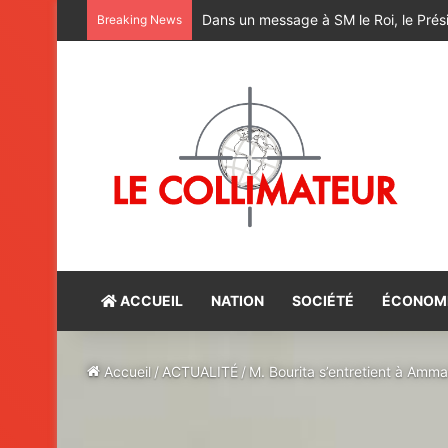
M. Bourita reçoit le conseiller du Pr
Breaking News
ACCUEIL
NATION
SOCIÉTÉ
ÉCONOM
Accueil
/
ACTUALITÉ
/
M. Bourita s’entretient à Amm