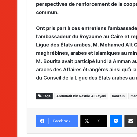
perspectives de renforcement de la coopér
commun.
Ont pris part à ces entretiens l’ambassad
l’ambassadeur du Royaume au Caire et re
Ligue des États arabes, M. Mohamed Aït Oua
maghrébines, arabes et islamiques au mini
M. Bourita avait participé lundi à Amman au
arabes des Affaires étrangères ainsi qu’à l
du Conseil de la Ligue des États arabes au 
Tags
Abdullatif bin Rashid Al Zayani
bahrein
mar
Messenger
Partag
Facebook
X