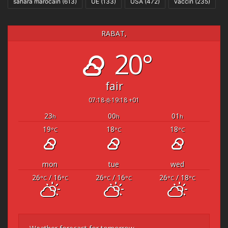
sahara marocain
(613)
UE
(133)
USA
(472)
vaccin
(235)
RABAT,
20°
fair
07:18
19:18 +01
23
00
01
h
h
h
19
18
18
°C
°C
°C
mon
tue
wed
26
/ 16
26
/ 16
26
/ 18
°C
°C
°C
°C
°C
°C