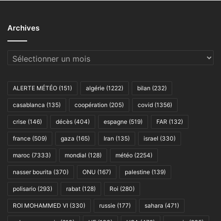
Archives
Archives
ALERTE MÉTÉO
(151)
algérie
(1222)
bilan
(232)
casablanca
(135)
coopération
(205)
covid
(1356)
crise
(146)
décès
(404)
espagne
(519)
FAR
(132)
france
(509)
gaza
(165)
Iran
(135)
israel
(330)
maroc
(7333)
mondial
(128)
météo
(2254)
nasser bourita
(370)
ONU
(167)
palestine
(139)
polisario
(293)
rabat
(128)
Roi
(280)
ROI MOHAMMED VI
(330)
russie
(177)
sahara
(471)