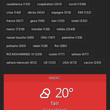
casablanca
(135)
coopération
(203)
covid
(1356)
crise
(146)
décès
(404)
espagne
(519)
FAR
(132)
france
(507)
gaza
(165)
Iran
(135)
israel
(330)
maroc
(7318)
mondial
(128)
météo
(2248)
nasser bourita
(365)
ONU
(167)
palestine
(139)
polisario
(293)
rabat
(128)
Roi
(280)
ROI MOHAMMED VI
(329)
russie
(177)
sahara
(471)
sahara marocain
(612)
UE
(133)
USA
(472)
vaccin
(235)
RABAT,
20°
fair
07:18
19:18 +01