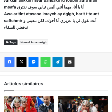
Ankkin ankkin m9ar dansakh id toubin atha man
msafa أنا يا أنا، مهما أنني ألبس ثيابي سوف نفترق
Awa aritint atasano imaych ay dgigh, harit t’tount
sa9chmir أنت تقول لي يا عزيزي أنا أخوك، لكن تتعبني و
تدفعني للشقاء
Tags
Nouvel An amazigh
Messenger
WhatsApp
Telegram
Partager par email
Articles similaires