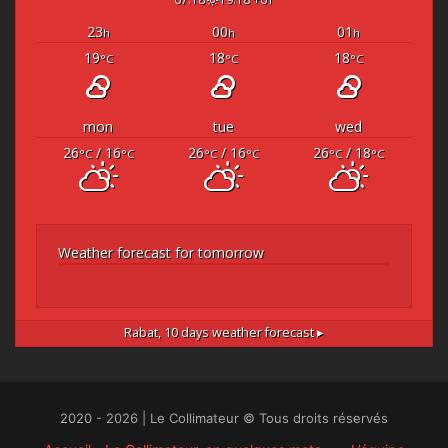
23
00
01
h
h
h
19
18
18
°C
°C
°C
mon
tue
wed
26
/ 16
26
/ 16
26
/ 18
°C
°C
°C
°C
°C
°C
Weather forecast for tomorrow
Rabat,
10 days weather forecast ▸
2020 - 2026 | Le Collimateur © Tous droits réservés