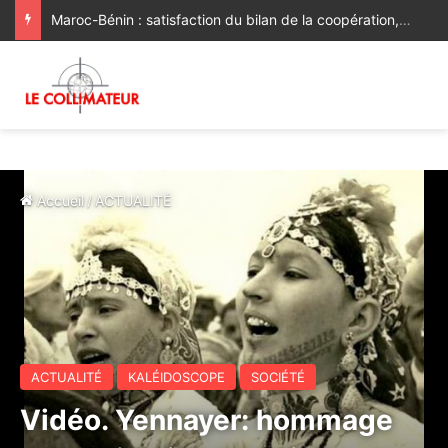
Maroc-Bénin : satisfaction du bilan de la coopération, volonté commune de la renforcer et de la diversifier davantage
Accueil
/
ACTUALITÉ
ACTUALITÉ
KALÉIDOSCOPE
SOCIÉTÉ
Vidéo. Yennayer: hommage