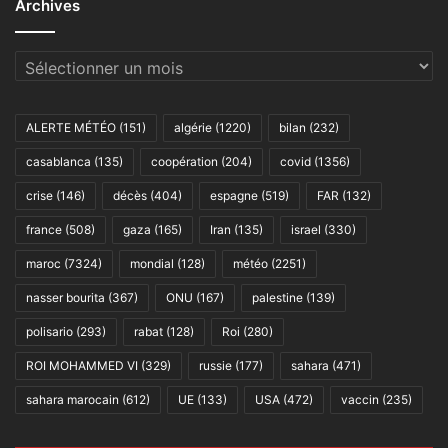
Archives
Archives
ALERTE MÉTÉO
(151)
algérie
(1220)
bilan
(232)
casablanca
(135)
coopération
(204)
covid
(1356)
crise
(146)
décès
(404)
espagne
(519)
FAR
(132)
france
(508)
gaza
(165)
Iran
(135)
israel
(330)
maroc
(7324)
mondial
(128)
météo
(2251)
nasser bourita
(367)
ONU
(167)
palestine
(139)
polisario
(293)
rabat
(128)
Roi
(280)
ROI MOHAMMED VI
(329)
russie
(177)
sahara
(471)
sahara marocain
(612)
UE
(133)
USA
(472)
vaccin
(235)