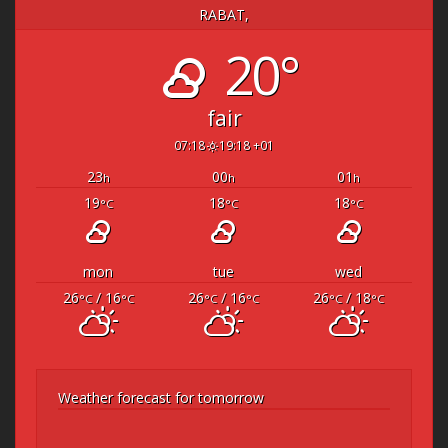
RABAT,
20°
fair
07:18
19:18 +01
23
00
01
h
h
h
19
18
18
°C
°C
°C
mon
tue
wed
26
/ 16
26
/ 16
26
/ 18
°C
°C
°C
°C
°C
°C
Weather forecast for tomorrow