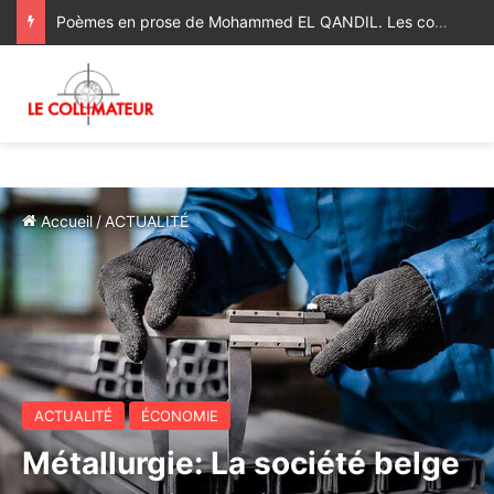
Météo vendredi 24 juillet : Température du jour en baisse sur la majorité du Royaume
Accueil
/
ACTUALITÉ
ACTUALITÉ
ÉCONOMIE
Métallurgie: La société belge