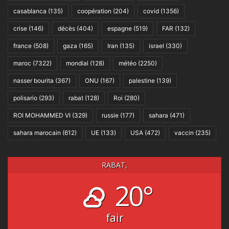
casablanca
(135)
coopération
(204)
covid
(1356)
crise
(146)
décès
(404)
espagne
(519)
FAR
(132)
france
(508)
gaza
(165)
Iran
(135)
israel
(330)
maroc
(7322)
mondial
(128)
météo
(2250)
nasser bourita
(367)
ONU
(167)
palestine
(139)
polisario
(293)
rabat
(128)
Roi
(280)
ROI MOHAMMED VI
(329)
russie
(177)
sahara
(471)
sahara marocain
(612)
UE
(133)
USA
(472)
vaccin
(235)
RABAT,
20°
fair