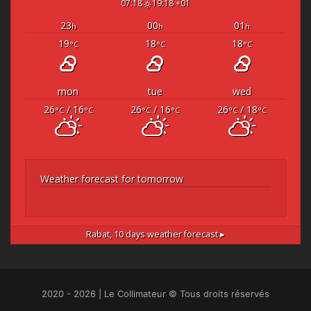
07:18
19:18 +01
23
00
01
h
h
h
19
18
18
°C
°C
°C
mon
tue
wed
26
/ 16
26
/ 16
26
/ 18
°C
°C
°C
°C
°C
°C
Weather forecast for tomorrow
Rabat,
10 days weather forecast ▸
2020 - 2026 | Le Collimateur © Tous droits réservés