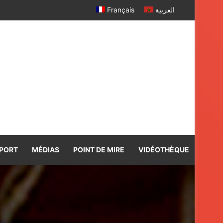
r davantage
Français
العربية
PORT
MÉDIAS
POINT DE MIRE
VIDÉOTHÈQUE