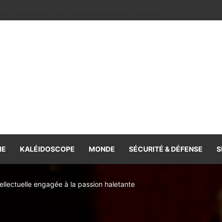
e la coopération, volonté commune de la renforcer et de la diversifie
IE
KALÉIDOSCOPE
MONDE
SÉCURITÉ & DÉFENSE
S
ntellectuelle engagée à la passion haletante