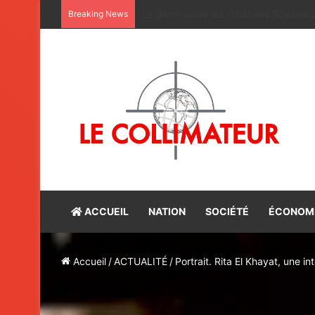
Maroc-Bénin : satisfaction du bilan d
Breaking News
ACCUEIL
NATION
SOCIÉTÉ
ÉCONOM
Accueil
/
ACTUALITÉ
/
Portrait. Rita El Khayat, une i