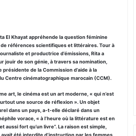
er par email
Rita El Khayat appréhende la question féminine
e références scientifiques et littéraires. Tour à
journaliste et productrice d’émissions, Rita a
r jouir de son génie, à travers sa nomination,
e présidente de la Commission d’aide à la
 du Centre cinématographique marocain (CCM).
e art, le cinéma est un art moderne, « qui n’est
rtout une source de réflexion ». Un objet
urel dans un pays, a-t-elle déclaré dans un
éphile vorace, « à l’heure où la littérature est en
 et aussi fort qu’un livre”. La raison est simple,
avait été interdite d’instruction par les femmes