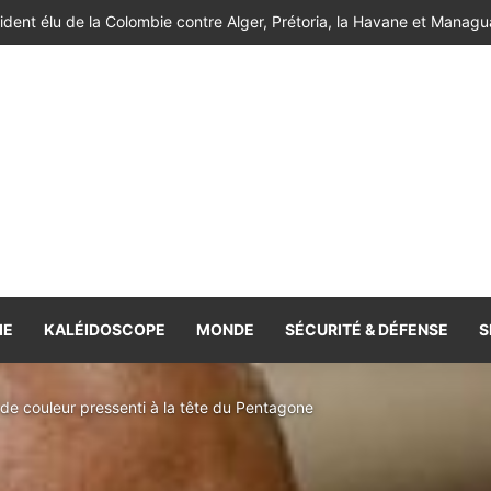
de l’Atlas réussissent leur entrée en lice [Vidéo]
IE
KALÉIDOSCOPE
MONDE
SÉCURITÉ & DÉFENSE
S
de couleur pressenti à la tête du Pentagone