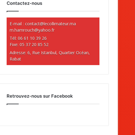
Contactez-nous
E-mail :
contact@lecollimateur.ma
m.hamrouch@yahoo.fr
Tél: 06 61 10 39 26
Fixe: 05 37 20 85 52
Adresse: 6, Rue Istanbul, Quartier Océan,
Rabat
Retrouvez-nous sur Facebook