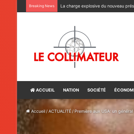
CAN féminine Maroc-2026 : les lionnes 
Breaking News
ACCUEIL
NATION
SOCIÉTÉ
ÉCONOM
Accueil
/
ACTUALITÉ
/
Première aux USA: un général 