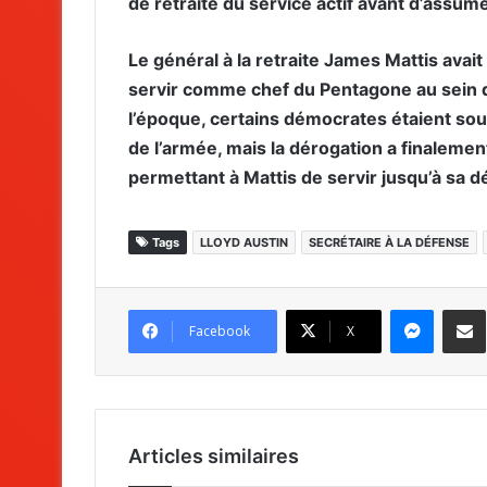
de retraite du service actif avant d’assumer
Le général à la retraite James Mattis ava
servir comme chef du Pentagone au sein d
l’époque, certains démocrates étaient souc
de l’armée, mais la dérogation a finaleme
permettant à Mattis de servir jusqu’à sa
Tags
LLOYD AUSTIN
SECRÉTAIRE À LA DÉFENSE
Messenger
Partag
Facebook
X
Articles similaires