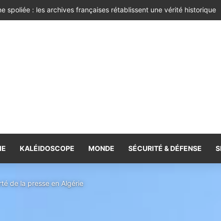
 bien-être !
IE
KALÉIDOSCOPE
MONDE
SÉCURITÉ & DÉFENSE
S
erté de la presse en Algérie