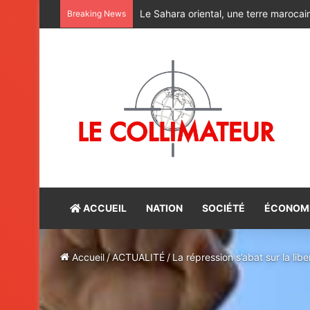
Alerte rouge : Halte aux charlatans du
Breaking News
ACCUEIL
NATION
SOCIÉTÉ
ÉCONOM
Accueil
/
ACTUALITÉ
/
La répression s’abat sur la lib