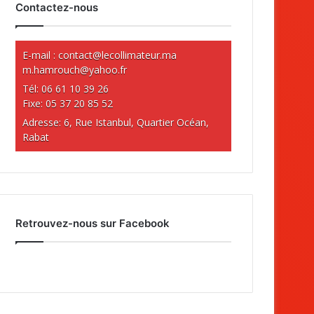
Contactez-nous
E-mail :
contact@lecollimateur.ma
m.hamrouch@yahoo.fr
Tél: 06 61 10 39 26
Fixe: 05 37 20 85 52
Adresse: 6, Rue Istanbul, Quartier Océan,
Rabat
Retrouvez-nous sur Facebook