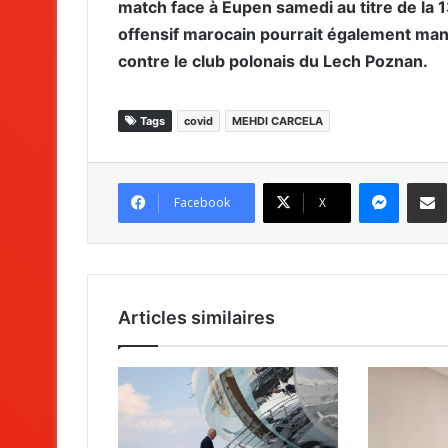
match face à Eupen samedi au titre de la 
offensif marocain pourrait également man
contre le club polonais du Lech Poznan.
Tags
covid
MEHDI CARCELA
Messenger
Partag
Facebook
X
Articles similaires