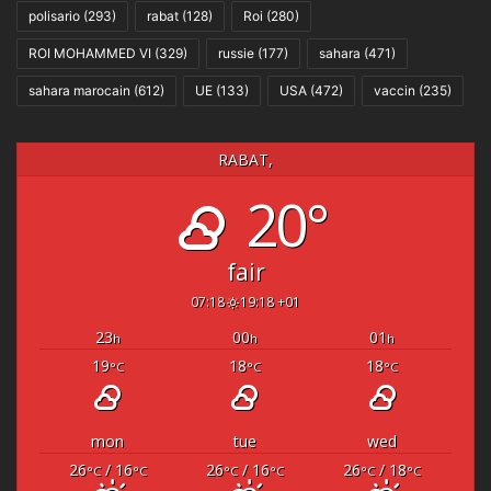
polisario
(293)
rabat
(128)
Roi
(280)
ROI MOHAMMED VI
(329)
russie
(177)
sahara
(471)
sahara marocain
(612)
UE
(133)
USA
(472)
vaccin
(235)
RABAT,
20°
fair
07:18
19:18 +01
23
00
01
h
h
h
19
18
18
°C
°C
°C
mon
tue
wed
26
/ 16
26
/ 16
26
/ 18
°C
°C
°C
°C
°C
°C