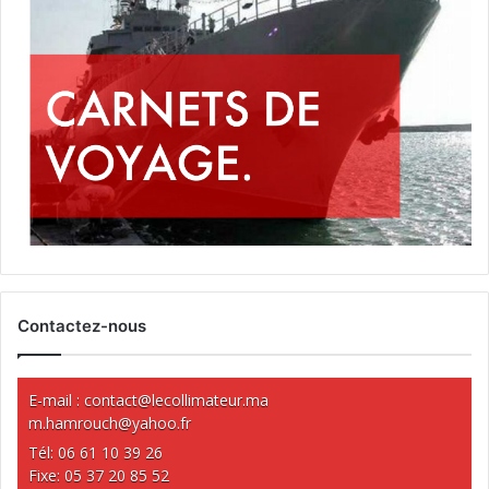
Contactez-nous
E-mail :
contact@lecollimateur.ma
m.hamrouch@yahoo.fr
Tél: 06 61 10 39 26
Fixe: 05 37 20 85 52