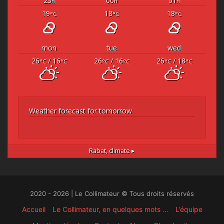
23
00
01
h
h
h
19
18
18
°C
°C
°C
mon
tue
wed
26
/ 16
26
/ 16
26
/ 18
°C
°C
°C
°C
°C
°C
Weather forecast for tomorrow
Rabat,
climate ▸
2020 - 2026 | Le Collimateur © Tous droits réservés
Accueil
Le Collimateur, en quelques mots …
L’équipe