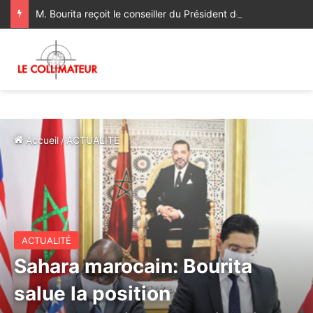
M. Bourita reçoit le conseiller du Président de la République de Roumanie, porteur d’un message adressé à SM le Roi
Accueil
/
ACTUALITÉ
ACTUALITÉ
Sahara marocain: Bourita
salue la position