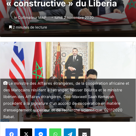
« constructive » du Liberia
le Collimateur MAP
lundi 2 novembre 2020
2 minutes de lecture
Le ministre des Affaires étrangères, de la coopération africaine et
des Marocains résidant à l'étranger, Nasser Bourita et le ministre
libérien des Affaires étrangères, Dee-Maxwell Saah Kemayah
procèdent à la signature d'un accord de coopération en matière
d'enseignement supérieur et de recherche scientifique. 02112020 
Rabat.
Messenger
WhatsApp
Telegram
Partager par email