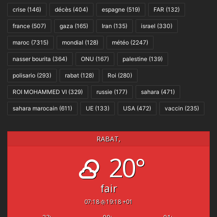
crise
(146)
décès
(404)
espagne
(519)
FAR
(132)
france
(507)
gaza
(165)
Iran
(135)
israel
(330)
maroc
(7315)
mondial
(128)
météo
(2247)
nasser bourita
(364)
ONU
(167)
palestine
(139)
polisario
(293)
rabat
(128)
Roi
(280)
ROI MOHAMMED VI
(329)
russie
(177)
sahara
(471)
sahara marocain
(611)
UE
(133)
USA
(472)
vaccin
(235)
RABAT,
20°
fair
07:18
19:18 +01