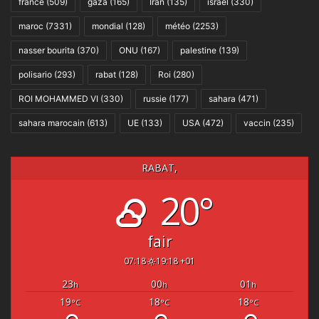
france
(509)
gaza
(165)
Iran
(135)
israel
(330)
maroc
(7331)
mondial
(128)
météo
(2253)
nasser bourita
(370)
ONU
(167)
palestine
(139)
polisario
(293)
rabat
(128)
Roi
(280)
ROI MOHAMMED VI
(330)
russie
(177)
sahara
(471)
sahara marocain
(613)
UE
(133)
USA
(472)
vaccin
(235)
RABAT,
20°
fair
07:18
19:18 +01
23
00
01
h
h
h
19
18
18
°C
°C
°C