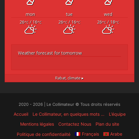
mon
tue
wed
26
/ 16
26
/ 16
26
/ 18
°C
°C
°C
°C
°C
°C
Weather forecast for tomorrow
Rabat,
climate ▸
2020 - 2026 | Le Collimateur © Tous droits réservés
Accueil
Le Collimateur, en quelques mots …
L’équipe
Mentions légales
Contactez Nous
Plan du site
Français
Arabe
Politique de confidentialité