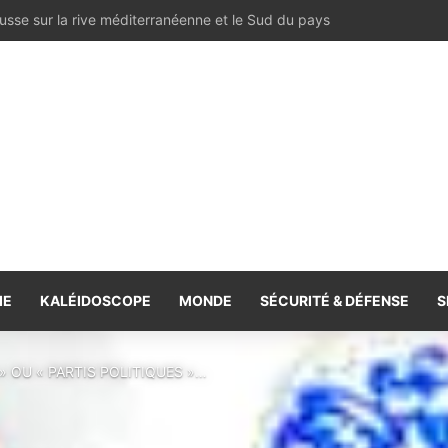
e spoliée : les archives françaises rétablissent une vérité historique
IE
KALÉIDOSCOPE
MONDE
SÉCURITÉ & DÉFENSE
S
» OU « PARTIS POLITIQUES »…