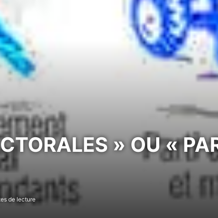
CTORALES » OU « PA
es de lecture