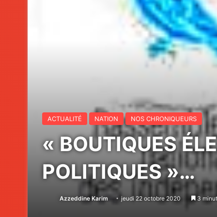
ACTUALITÉ
NATION
NOS CHRONIQUEURS
« BOUTIQUES ÉLE
POLITIQUES »…
Azzeddine Karim
jeudi 22 octobre 2020
3 minut