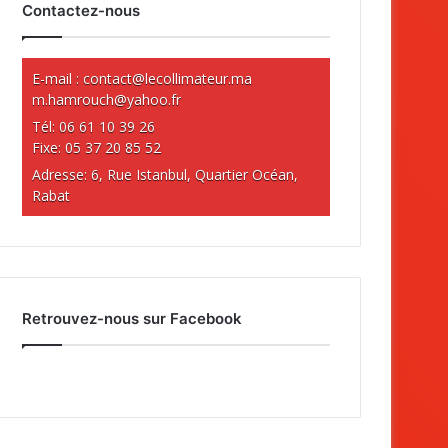
Contactez-nous
E-mail :
contact@lecollimateur.ma
m.hamrouch@yahoo.fr
Tél: 06 61 10 39 26
Fixe: 05 37 20 85 52
Adresse: 6, Rue Istanbul, Quartier Océan,
Rabat
Retrouvez-nous sur Facebook