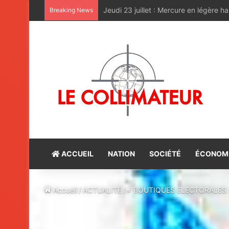
Le Sahara oriental, une terre marocain
Breaking News
ACCUEIL
NATION
SOCIÉTÉ
ÉCONOM
Accueil
/
ACTUALITÉ
/
« BOUTIQUES ÉLECTORALES 