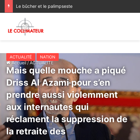
Le bûcher et le palimpseste
ACTUALITÉ
NATION
Accueil
/
ACTUALITÉ
Mais quelle mouche a piqué
Driss Al Azami pour s’en
prendre aussi violemment
aux internautes qui
réclament la suppression de
la retraite des