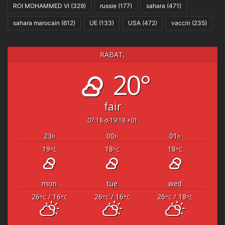
ROI MOHAMMED VI
(329)
russie
(177)
sahara
(471)
sahara marocain
(612)
UE
(133)
USA
(472)
vaccin
(235)
RABAT,
20°
fair
07:18
19:18 +01
23
00
01
h
h
h
19
18
18
°C
°C
°C
mon
tue
wed
26
/ 16
26
/ 16
26
/ 18
°C
°C
°C
°C
°C
°C