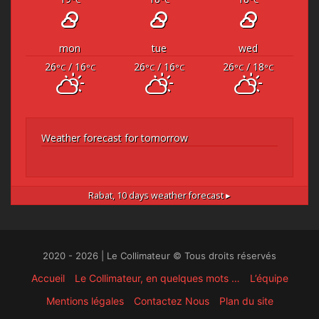
mon
tue
wed
26
/ 16
26
/ 16
26
/ 18
°C
°C
°C
°C
°C
°C
Weather forecast for tomorrow
Rabat,
10 days weather forecast ▸
2020 - 2026 | Le Collimateur © Tous droits réservés
Accueil
Le Collimateur, en quelques mots …
L’équipe
Mentions légales
Contactez Nous
Plan du site