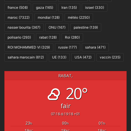
france
(508)
gaza
(165)
Iran
(135)
israel
(330)
maroc
(7322)
mondial
(128)
météo
(2250)
nasser bourita
(367)
ONU
(167)
palestine
(139)
polisario
(293)
rabat
(128)
Roi
(280)
ROI MOHAMMED VI
(329)
russie
(177)
sahara
(471)
sahara marocain
(612)
UE
(133)
USA
(472)
vaccin
(235)
RABAT,
20°
fair
07:18
19:18 +01
23
00
01
h
h
h
19
18
18
°C
°C
°C