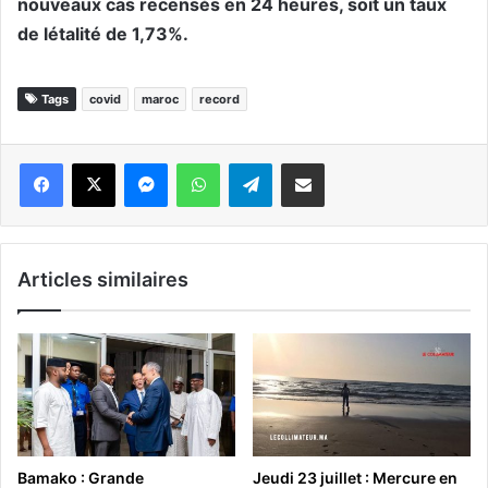
nouveaux cas recensés en 24 heures, soit un taux
de létalité de 1,73%.
Tags
covid
maroc
record
Messenger
WhatsApp
Telegram
Partager par email
Articles similaires
Bamako : Grande
Jeudi 23 juillet : Mercure en