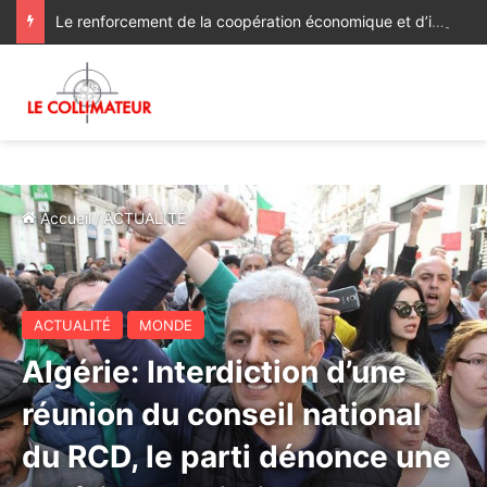
Le renforcement de la coopération économique et d’investissement au menu des discussions des ministres des Affaires étrangères du Maroc et du Ghana
Accueil
/
ACTUALITÉ
ACTUALITÉ
MONDE
Algérie: Interdiction d’une
réunion du conseil national
du RCD, le parti dénonce une