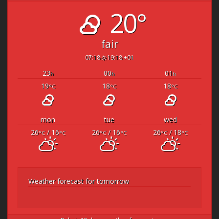
20°
fair
07:18
19:18 +01
23
00
01
h
h
h
19
18
18
°C
°C
°C
mon
tue
wed
26
/ 16
26
/ 16
26
/ 18
°C
°C
°C
°C
°C
°C
Weather forecast for tomorrow