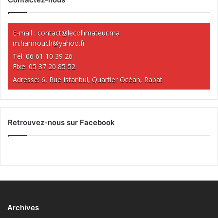
E-mail :
contact@lecollimateur.ma
m.hamrouch@yahoo.fr
Tél: 06 61 10 39 26
Fixe: 05 37 20 85 52
Adresse: 6, Rue Istanbul, Quartier Océan, Rabat
Retrouvez-nous sur Facebook
Archives