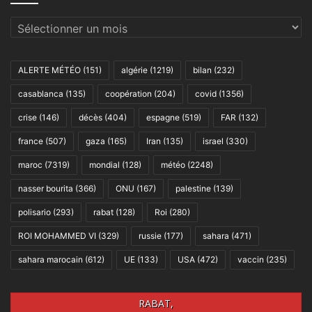
Archives
ALERTE MÉTÉO
(151)
algérie
(1219)
bilan
(232)
casablanca
(135)
coopération
(204)
covid
(1356)
crise
(146)
décès
(404)
espagne
(519)
FAR
(132)
france
(507)
gaza
(165)
Iran
(135)
israel
(330)
maroc
(7319)
mondial
(128)
météo
(2248)
nasser bourita
(366)
ONU
(167)
palestine
(139)
polisario
(293)
rabat
(128)
Roi
(280)
ROI MOHAMMED VI
(329)
russie
(177)
sahara
(471)
sahara marocain
(612)
UE
(133)
USA
(472)
vaccin
(235)
RABAT,