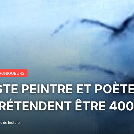
RONIQUEURS
STE PEINTRE ET POÈT
 PRÉTENDENT ÊTRE 40
s de lecture