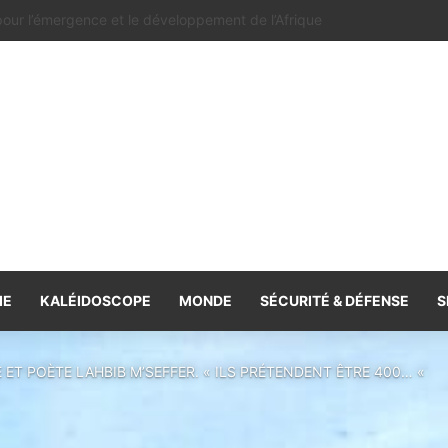
e la coopération, volonté commune de la renforcer et de la diversifie
IE
KALÉIDOSCOPE
MONDE
SÉCURITÉ & DÉFENSE
S
E ET POÈTE LAHBIB M’SEFFER. « ILS PRÉTENDENT ÊTRE 400… «