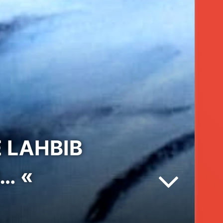
E LAHBIB
0… «