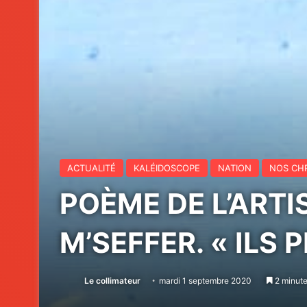
ACTUALITÉ
KALÉIDOSCOPE
NATION
NOS CH
POÈME DE L’ARTI
M’SEFFER. « ILS
Le collimateur
mardi 1 septembre 2020
2 minute