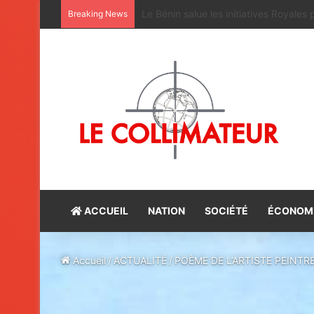
Maroc-Bénin : satisfaction du bilan d
Breaking News
ACCUEIL
NATION
SOCIÉTÉ
ÉCONOM
Accueil
/
ACTUALITÉ
/
POÈME DE L’ARTISTE PEINTR