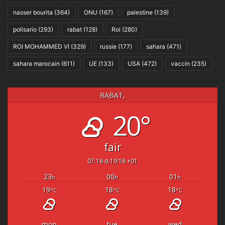
nasser bourita
(364)
ONU
(167)
palestine
(139)
polisario
(293)
rabat
(128)
Roi
(280)
ROI MOHAMMED VI
(329)
russie
(177)
sahara
(471)
sahara marocain
(611)
UE
(133)
USA
(472)
vaccin
(235)
RABAT,
20°
fair
07:18
19:18 +01
23
00
01
h
h
h
19
18
18
°C
°C
°C
mon
tue
wed