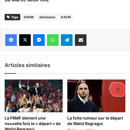
Tags
DAHIR
démission
KACM
Messenger
WhatsApp
Telegram
Partager par email
Articles similaires
La FRMF dément une
La folle rumeur sur le départ
nouvelle fois le « départ » de
de Walid Regragui
Walid Regragui