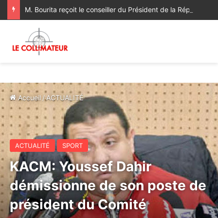
M. Bourita reçoit le conseiller du Président de la République de Roumanie, porteur d’un message adressé à SM le Roi
Accueil
/
ACTUALITÉ
ACTUALITÉ
SPORT
KACM: Youssef Dahir
démissionne de son poste de
président du Comité