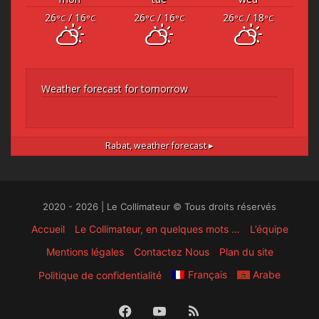
26
/ 16
26
/ 16
26
/ 18
°C
°C
°C
°C
°C
°C
Weather forecast for tomorrow
Rabat,
weather forecast ▸
2020 - 2026 | Le Collimateur © Tous droits réservés
Accueil
Le Collimateur, en quelques mots …
L’équipe
Mentions légales
Contactez Nous
Plan du site
Français
Arabe
Politique de confidentialité
Facebook
YouTube
RSS