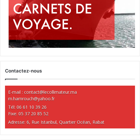
Contactez-nous
E-mail :
contact@lecollimateur.ma
m.hamrouch@yahoo.fr
Tél: 06 61 10 39 26
Fixe: 05 37 20 85 52
Adresse: 6, Rue Istanbul, Quartier Océan, Rabat