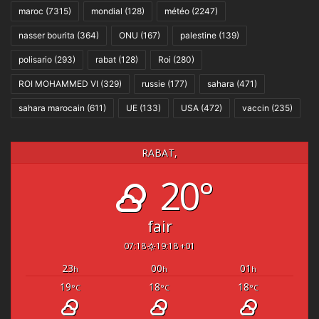
maroc
(7315)
mondial
(128)
météo
(2247)
nasser bourita
(364)
ONU
(167)
palestine
(139)
polisario
(293)
rabat
(128)
Roi
(280)
ROI MOHAMMED VI
(329)
russie
(177)
sahara
(471)
sahara marocain
(611)
UE
(133)
USA
(472)
vaccin
(235)
RABAT,
20°
fair
07:18
19:18 +01
23
00
01
h
h
h
19
18
18
°C
°C
°C