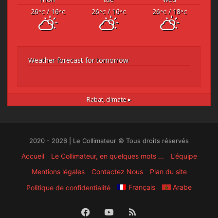
26
/ 16
26
/ 16
26
/ 18
°C
°C
°C
°C
°C
°C
Weather forecast for tomorrow
Rabat,
climate ▸
2020 - 2026 | Le Collimateur © Tous droits réservés
Accueil
Le Collimateur, en quelques mots …
L’équipe
Mentions légales
Contactez Nous
Plan du site
Français
Arabe
Politique de confidentialité
Facebook
YouTube
RSS