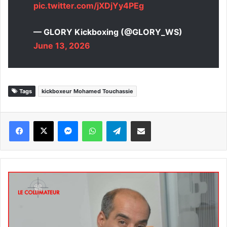
pic.twitter.com/jXDjYy4PEg
— GLORY Kickboxing (@GLORY_WS)
June 13, 2026
Tags
kickboxeur Mohamed Touchassie
Messenger
WhatsApp
Telegram
Partager par email