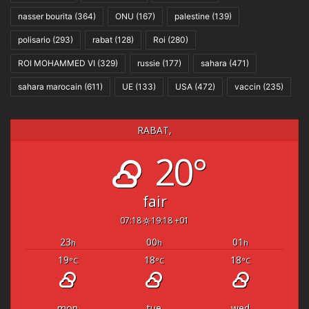
nasser bourita
(364)
ONU
(167)
palestine
(139)
polisario
(293)
rabat
(128)
Roi
(280)
ROI MOHAMMED VI
(329)
russie
(177)
sahara
(471)
sahara marocain
(611)
UE
(133)
USA
(472)
vaccin
(235)
RABAT,
20°
fair
07:18
19:18 +01
23
00
01
h
h
h
19
18
18
°C
°C
°C
mon
tue
wed