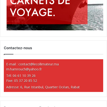
Contactez-nous
E-mail :
contact@lecollimateur.ma
m.hamrouch@yahoo.fr
Tél: 06 61 10 39 26
Fixe: 05 37 20 85 52
Adresse: 6, Rue Istanbul, Quartier Océan, Rabat