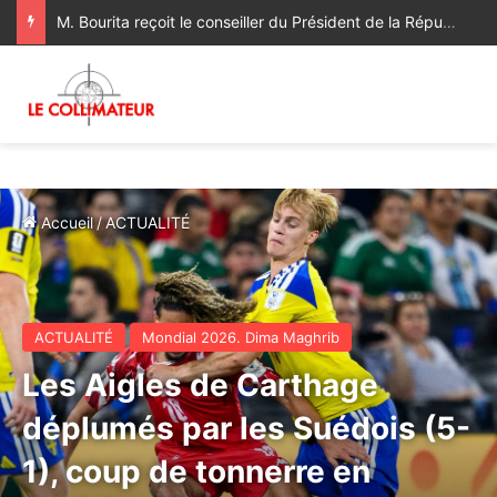
M. Bourita reçoit le conseiller du Président de la République de Roumanie, porteur d’un message adressé à SM le Roi
Accueil
/
ACTUALITÉ
ACTUALITÉ
Mondial 2026. Dima Maghrib
Les Aigles de Carthage
déplumés par les Suédois (5-
1), coup de tonnerre en