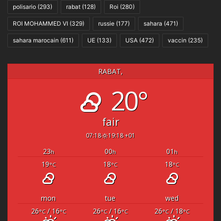
polisario
(293)
rabat
(128)
Roi
(280)
ROI MOHAMMED VI
(329)
russie
(177)
sahara
(471)
sahara marocain
(611)
UE
(133)
USA
(472)
vaccin
(235)
RABAT,
20°
fair
07:18
19:18 +01
23
00
01
h
h
h
19
18
18
°C
°C
°C
mon
tue
wed
26
/ 16
26
/ 16
26
/ 18
°C
°C
°C
°C
°C
°C