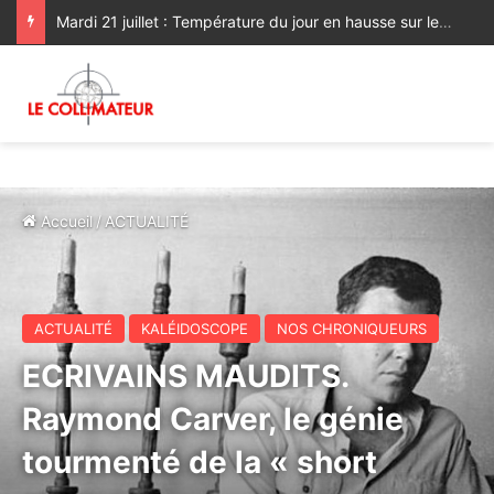
Mardi 21 juillet : Température du jour en hausse sur les plaines nord
Accueil
/
ACTUALITÉ
ACTUALITÉ
KALÉIDOSCOPE
NOS CHRONIQUEURS
ECRIVAINS MAUDITS.
Raymond Carver, le génie
tourmenté de la « short