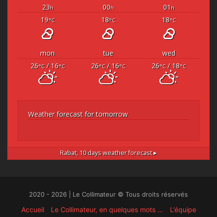
23
00
01
h
h
h
19
18
18
°C
°C
°C
mon
tue
wed
26
/ 16
26
/ 16
26
/ 18
°C
°C
°C
°C
°C
°C
Weather forecast for tomorrow
Rabat,
10 days weather forecast ▸
2020 - 2026 | Le Collimateur © Tous droits réservés
Accueil
Le Collimateur, en quelques mots …
L’équipe