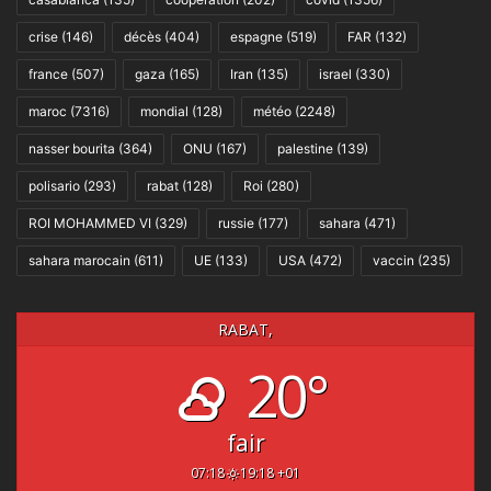
crise
(146)
décès
(404)
espagne
(519)
FAR
(132)
france
(507)
gaza
(165)
Iran
(135)
israel
(330)
maroc
(7316)
mondial
(128)
météo
(2248)
nasser bourita
(364)
ONU
(167)
palestine
(139)
polisario
(293)
rabat
(128)
Roi
(280)
ROI MOHAMMED VI
(329)
russie
(177)
sahara
(471)
sahara marocain
(611)
UE
(133)
USA
(472)
vaccin
(235)
RABAT,
20°
fair
07:18
19:18 +01