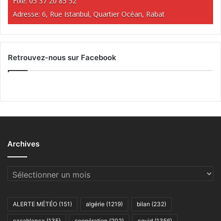
Fixe: 05 37 20 85 52
Adresse: 6, Rue Istanbul, Quartier Océan, Rabat
Retrouvez-nous sur Facebook
Archives
Archives
ALERTE MÉTÉO
(151)
algérie
(1219)
bilan
(232)
casablanca
(135)
coopération
(202)
covid
(1356)