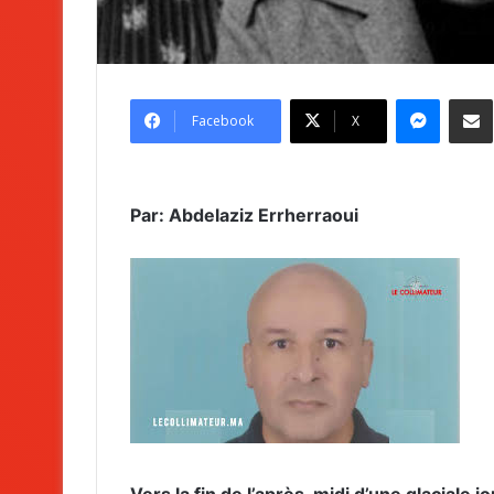
Messenger
Partag
Facebook
X
Par: Abdelaziz Errherraoui
Vers la fin de l’après-midi d’une glaciale 