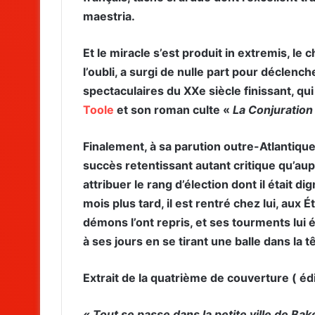
maestria.
Et le miracle s’est produit in extremis, le
l’oubli, a surgi de nulle part pour déclench
spectaculaires du XXe siècle finissant, qui 
Toole
et son roman culte «
La Conjuration
Finalement, à sa parution outre-Atlantiqu
succès retentissant autant critique qu’aupr
attribuer le rang d’élection dont il était d
mois plus tard, il est rentré chez lui, aux 
démons l’ont repris, et ses tourments lui 
à ses jours en se tirant une balle dans la tê
Extrait de la quatrième de couverture ( édit
« Tout se passe dans la petite ville de Ba