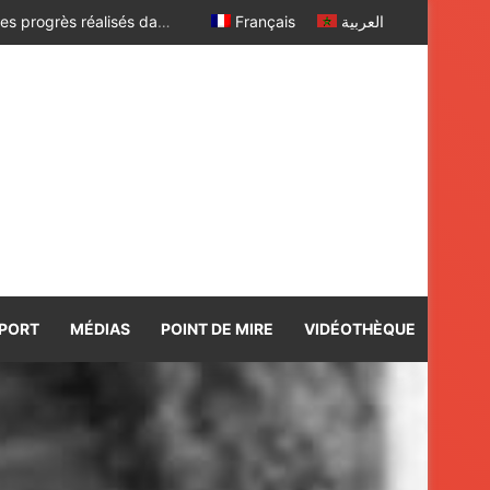
Le Président ghanéen transmet à Sa Majesté le Roi ses salutations fraternelles et exprime sa satisfaction des progrès réalisés dans le cadre de la coopération bilatérale avec le Maroc
Français
العربية
PORT
MÉDIAS
POINT DE MIRE
VIDÉOTHÈQUE