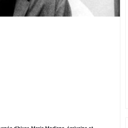
er par email
journée d’hiver, Marie Modiano, écrivaine et