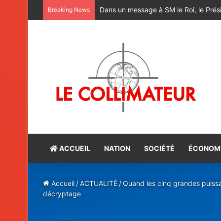
M. Bourita reçoit le conseiller du Pr
Breaking News
ACCUEIL
NATION
SOCIÉTÉ
ÉCONOM
Accueil
/
ACTUALITÉ
/
Quand les cinq grandes puissa
décryptage