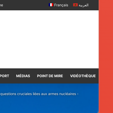
 SM le Roi
Français
العربية
PORT
MÉDIAS
POINT DE MIRE
VIDÉOTHÈQUE
estions cruciales liées aux armes nucléaires -