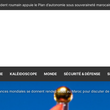
ésident de la République de Roumanie, porteur d’un message adressé à
IE
KALÉIDOSCOPE
MONDE
SÉCURITÉ & DÉFENSE
S
nces mondiales se donnent rendez-vous au Maroc pour discuter de qu