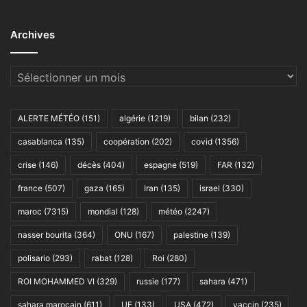
Archives
Archives
ALERTE MÉTÉO
(151)
algérie
(1219)
bilan
(232)
casablanca
(135)
coopération
(202)
covid
(1356)
crise
(146)
décès
(404)
espagne
(519)
FAR
(132)
france
(507)
gaza
(165)
Iran
(135)
israel
(330)
maroc
(7315)
mondial
(128)
météo
(2247)
nasser bourita
(364)
ONU
(167)
palestine
(139)
polisario
(293)
rabat
(128)
Roi
(280)
ROI MOHAMMED VI
(329)
russie
(177)
sahara
(471)
sahara marocain
(611)
UE
(133)
USA
(472)
vaccin
(235)