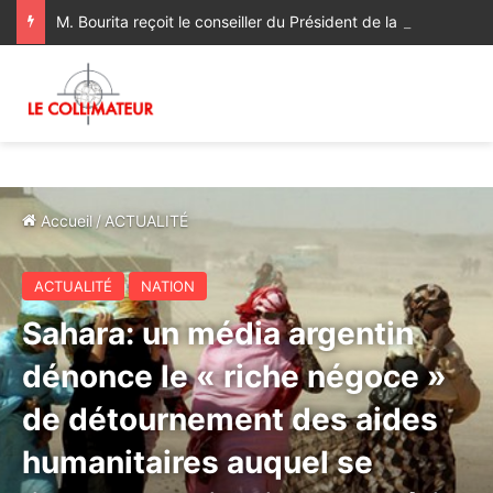
M. Bourita reçoit le conseiller du Président de la République de Roumanie, porteur d’un message adressé à SM le Roi
Accueil
/
ACTUALITÉ
ACTUALITÉ
NATION
Sahara: un média argentin
dénonce le « riche négoce »
de détournement des aides
humanitaires auquel se