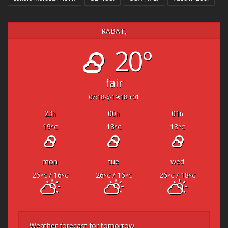
RABAT,
20°
fair
07:18
19:18 +01
23
00
01
h
h
h
19
18
18
°C
°C
°C
mon
tue
wed
26
/ 16
26
/ 16
26
/ 18
°C
°C
°C
°C
°C
°C
Weather forecast for tomorrow