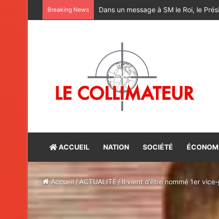
M. Bourita reçoit le conseiller du Pr
Breaking News
ACCUEIL
NATION
SOCIÉTÉ
ÉCONOM
Accueil
/
ACTUALITÉ
/
Il vient d’être nommé 1er vice