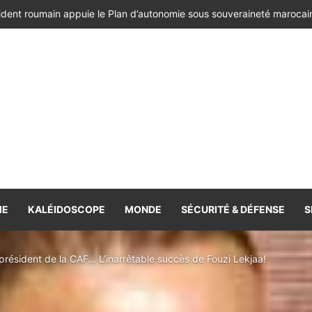
ésident de la République de Roumanie, porteur d’un message adressé à
IE
KALÉIDOSCOPE
MONDE
SÉCURITÉ & DÉFENSE
S
-président de la CAF… L’inarrêtable succès de Fouzi Lekjaa!