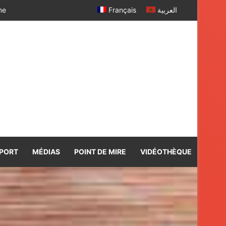
 SM le Roi
Français
العربية
PORT
MÉDIAS
POINT DE MIRE
VIDÉOTHÈQUE