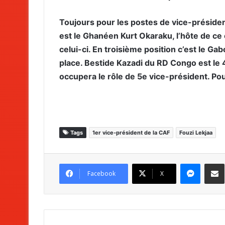
Toujours pour les postes de vice-présiden
est le Ghanéen Kurt Okaraku, l’hôte de c
celui-ci. En troisième position c’est le 
place. Bestide Kazadi du RD Congo est le 
occupera le rôle de 5e vice-président. Pou
Tags
1er vice-président de la CAF
Fouzi Lekjaa
Messenger
Partag
Facebook
X