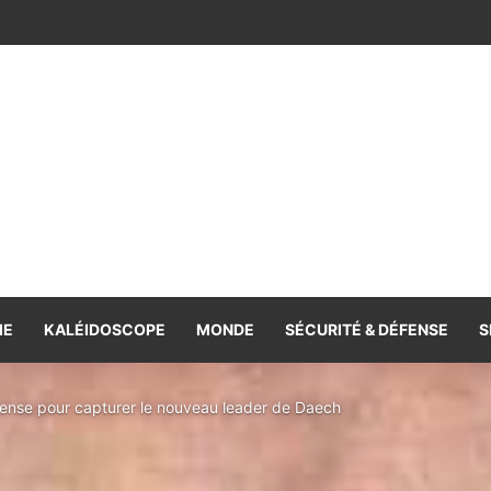
 2025, symptôme d’une dégradation de l’accès aux droits
IE
KALÉIDOSCOPE
MONDE
SÉCURITÉ & DÉFENSE
S
nse pour capturer le nouveau leader de Daech