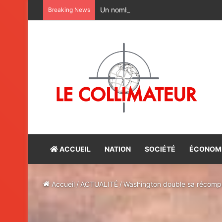
Un nombre record de réclamations en
Breaking News
ACCUEIL
NATION
SOCIÉTÉ
ÉCONOM
Accueil
/
ACTUALITÉ
/
Washington double sa récompe