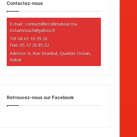
Contactez-nous
E-mail :
contact@lecollimateur.ma
m.hamrouch@yahoo.fr
Tél: 06 61 10 39 26
Fixe: 05 37 20 85 52
Adresse: 6, Rue Istanbul, Quartier Océan,
Rabat
Retrouvez-nous sur Facebook