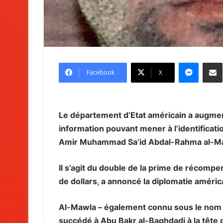
Messenger
Partag
Facebook
X
Le département d’Etat américain a augme
information pouvant mener à l’identificat
Amir Muhammad Sa’id Abdal-Rahma al-Mawla
Il s’agit du double de la prime de récompe
de dollars, a annoncé la diplomatie amér
Al-Mawla – également connu sous le nom d
succédé à Abu Bakr al-Baghdadi à la tête d